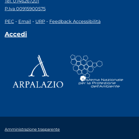
Tel. 0746267201
P.Iva 00915900575
-
-
-
PEC
Email
URP
Feedback Accessibilità
Accedi
Amministrazione trasparente