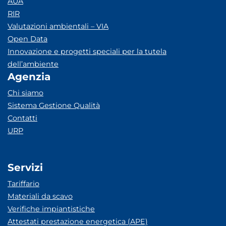
AUA
RIR
Valutazioni ambientali – VIA
Open Data
Innovazione e progetti speciali per la tutela
dell’ambiente
Agenzia
Chi siamo
Sistema Gestione Qualità
Contatti
URP
Servizi
Tariffario
Materiali da scavo
Verifiche impiantistiche
Attestati prestazione energetica (APE)