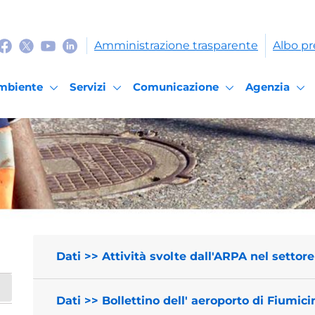
Amministrazione trasparente
Albo pr
mbiente
Servizi
Comunicazione
Agenzia
Dati >> Attività svolte dall'ARPA nel settor
Dati >> Bollettino dell' aeroporto di Fiumici