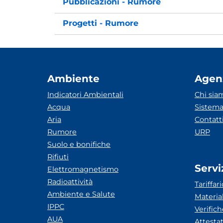
Pubblicazioni - Rumore
Progetti - Rumore
Ambiente
Agen
Indicatori Ambientali
Chi sia
Acqua
Sistema
Aria
Contatt
Rumore
URP
Suolo e bonifiche
Rifiuti
Servi
Elettromagnetismo
Radioattività
Tariffari
Ambiente e Salute
Materia
IPPC
Verific
AUA
Attesta