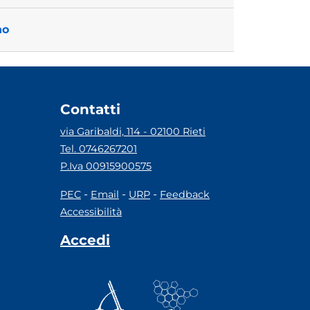
no
Contatti
via Garibaldi, 114 - 02100 Rieti
Tel. 0746267201
P.Iva 00915900575
-
-
-
PEC
Email
URP
Feedback
Accessibilità
Accedi