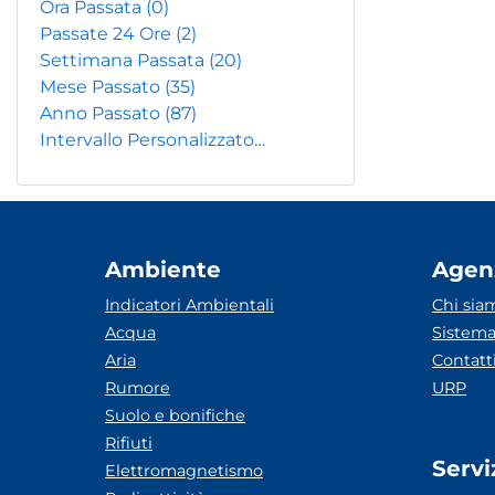
Ora Passata
(0)
Passate 24 Ore
(2)
Settimana Passata
(20)
Mese Passato
(35)
Anno Passato
(87)
Intervallo Personalizzato…
Ambiente
Agen
Indicatori Ambientali
Chi sia
Acqua
Sistema
Aria
Contatt
Rumore
URP
Suolo e bonifiche
Rifiuti
Servi
Elettromagnetismo