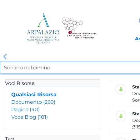
A
Voci Risorse
Sta
Do
Qualsiasi Risorsa
Sora
Documento
(269)
Pagina
(40)
Sta
Voce Blog
(101)
Do
;3;1
Tag