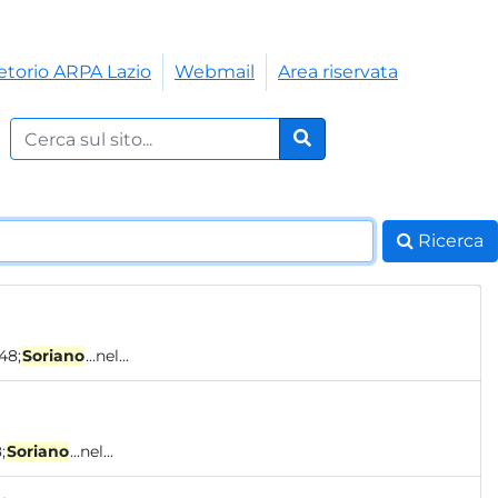
etorio ARPA Lazio
Webmail
Area riservata
Cerca nel sito:
Cerca
Ricerca
048;
Soriano
...nel...
;
Soriano
...nel...