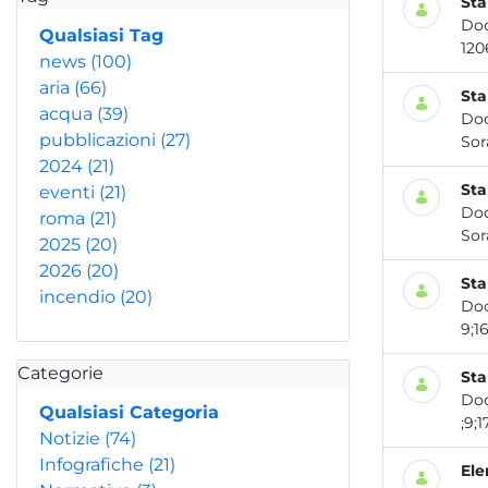
Sta
Do
Qualsiasi Tag
120
news
(100)
aria
(66)
Sta
acqua
(39)
Do
pubblicazioni
(27)
Sora
2024
(21)
Sta
eventi
(21)
Do
roma
(21)
Sora
2025
(20)
2026
(20)
Sta
incendio
(20)
Do
9;16
Categorie
Sta
Do
Qualsiasi Categoria
;9;1
Notizie
(74)
Infografiche
(21)
Ele