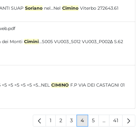
RANTI SUAP
Soriano
nel...Nel
Cimino
Viterbo 272643.61
web.pdf
 stazione Comune Stato chimico 2022 Unità dei Monti
Cimini
...S005 VU003_S012 VU003_P002∆ S.62
<5 <5 <5 <5 <5 <5...NEL
CIMINO
F.P VIA DEI CASTAGNI 01
1
2
3
4
5
...
41
Pagina
Pagina
Pagina
Pagina
Pagina
Pagine interm
Pagina