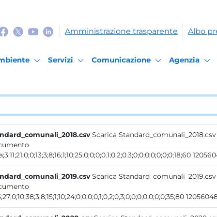
Amministrazione trasparente
Albo pr
mbiente
Servizi
Comunicazione
Agenzia
ndard_comunali_2018.csv
Scarica Standard_comunali_2018.csv
cumento
;3;11;21;0;0;13;3;8;16;1;10;25;0;0;0;0.1;0.2;0.3;0;0;0;0;0;0;0;18;60 12056
ndard_comunali_2019.csv
Scarica Standard_comunali_2019.csv
cumento
5;27;0;10;38;3;8;15;1;10;24;0;0;0;0,1;0,2;0,3;0;0;0;0;0;0;0;35;80 12056048