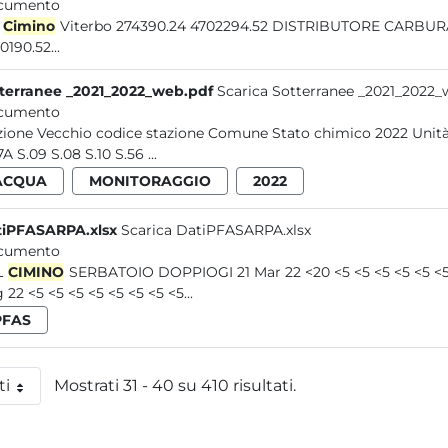
cumento
l
Cimino
Viterbo 274390.24 4702294.52 DISTRIBUTORE CARBU
0190.52...
terranee _2021_2022_web.pdf
Scarica Sotterranee _2021_2022_
cumento
stazione Vecchio codice
S.07A S.09 S.08 S.10 S.56 ...
ACQUA
MONITORAGGIO
2022
tiPFASARPA.xlsx
Scarica DatiPFASARPA.xlsx
cumento
L
CIMINO
SERBATOIO DOPPIOGI 21 Mar 22 <20 <5 <5 <5 <5 <5 <5 
 22 <5 <5 <5 <5 <5 <5 <5 <5...
PFAS
ti
Mostrati 31 - 40 su 410 risultati.
 pagina