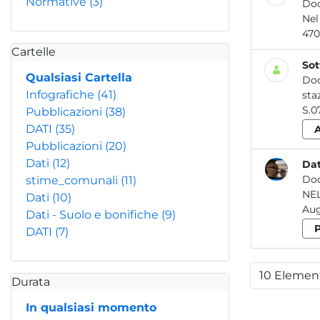
Normative
(3)
Do
Ne
470
Cartelle
Sot
Qualsiasi Cartella
Do
Infografiche
(41)
Pubblicazioni
(38)
DATI
(35)
Pubblicazioni
(20)
Dati
(12)
Da
Do
stime_comunali
(11)
NE
Dati
(10)
Aug
Dati - Suolo e bonifiche
(9)
DATI
(7)
10 Elemen
Per
Durata
In qualsiasi momento