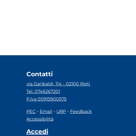
Contatti
via Garibaldi, 114 - 02100 Rieti
Tel. 0746267201
P.Iva 00915900575
-
-
-
PEC
Email
URP
Feedback
Accessibilità
Accedi