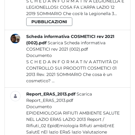
S C H E D A IN F O R M A T IV A LEGIONELLA E
LEGIONELLOSI: COSA FA L’ARPA LAZIO 12
2019 SOMMARIO Che cos'è la Legionella 3...
PUBBLICAZIONI
Scheda informativa COSMETICI rev 2021
(002).pdf
Scarica Scheda informativa
COSMETICI rev 2021 (002).pdf
Documento
S C H E D A IN F O R M A T IV A ATTIVITÀ DI
CONTROLLO SUI PRODOTTI COSMETICI 01
2013 Rev. 2021 SOMMARIO Che cosa è un
cosmetico? ...
Report_ERAS_2013.pdf
Scarica
Report_ERAS_2013.pdf
Documento
EPIDEMIOLOGIA RIFIUTI AMBIENTE SALUTE
NEL LAZIO ERAS LAZIO 2013 Report /
Rifiuti_02 EpidEmiologia Rifiuti ambiEntE
SalutE nEl lazio ERaS lazio Valutazione