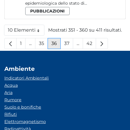
epidemiologica dello stato di...
PUBBLICAZIONI
10 Elementi
Mostrati 351 - 360 su 411 risultati.
Per pagina
1
...
35
36
37
...
42
Pagina
Pagine intermedie
Pagina
Pagina
Pagina
Pagine intermedie
Pagina
Ambiente
Indicatori Ambientali
Acqua
Aria
Rumore
Suolo e bonifiche
Rifiuti
Elettromagnetismo
Radioattività