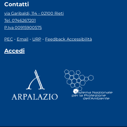
Contatti
via Garibaldi, 114 - 02100 Rieti
Tel. 0746267201
P.Iva 00915900575
-
-
-
PEC
Email
URP
Feedback Accessibilità
Accedi