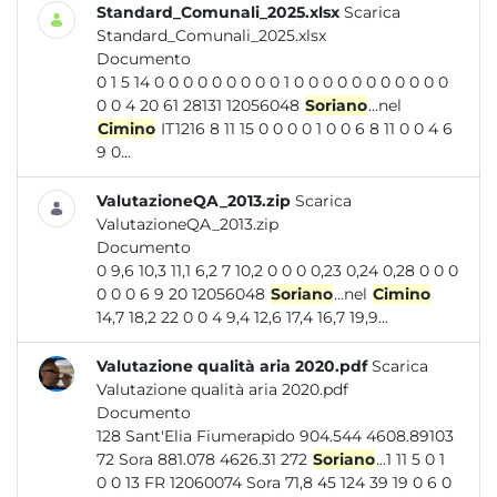
Standard_Comunali_2025.xlsx
Scarica
Standard_Comunali_2025.xlsx
Documento
0 1 5 14 0 0 0 0 0 0 0 0 0 1 0 0 0 0 0 0 0 0 0 0 0
0 0 4 20 61 28131 12056048
Soriano
...nel
Cimino
IT1216 8 11 15 0 0 0 0 1 0 0 6 8 11 0 0 4 6
9 0...
ValutazioneQA_2013.zip
Scarica
ValutazioneQA_2013.zip
Documento
0 9,6 10,3 11,1 6,2 7 10,2 0 0 0 0,23 0,24 0,28 0 0 0
0 0 0 6 9 20 12056048
Soriano
...nel
Cimino
14,7 18,2 22 0 0 4 9,4 12,6 17,4 16,7 19,9...
Valutazione qualità aria 2020.pdf
Scarica
Valutazione qualità aria 2020.pdf
Documento
128 Sant'Elia Fiumerapido 904.544 4608.89103
72 Sora 881.078 4626.31 272
Soriano
...1 11 5 0 1
0 0 13 FR 12060074 Sora 71,8 45 124 39 19 0 6 0