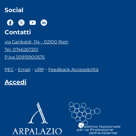
Social
Contatti
via Garibaldi, 114 - 02100 Rieti
Tel. 0746267201
P.Iva 00915900575
-
-
-
PEC
Email
URP
Feedback Accessibilità
Accedi