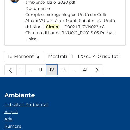
ambiente_lazio_2020.pdf
Documento
Complessoidrogeologico Unità dei Colli
Albani VU Unità dei Monti Sabatini VU Unità
dei Monti
Cimini
..._P002 LT_ZVN022b ∆
Cisterna di Latina J VU001_P001 S.05 Roma L
Unità...
10 Elementi
Mostrati 111 - 120 su 410 risultati.
Per pagina
1
...
11
12
13
...
41
Pagina
Pagine intermedie
Pagina
Pagina
Pagina
Pagine intermedie
Pagina
Ambiente
Indicatori Ambientali
Acqua
Aria
Rumore