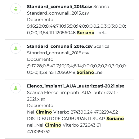
Standard_comunali_2015.csv
Scarica
Standard_comunali_2015.csv
Documento
9;16;28;0;8;44;7;10;15;5;8;14;0;0;0;0,2;0,3;0,3;0;0;0;
0;0;0;13;54;111 12056048;
Soriano
...nel...
Standard_comunali_2016.csv
Scarica
Standard_comunali_2016.csv
Documento
;9;17;28;0;8;42;7;10;13;4;8;14;0;0;0;0,2;0,2;0,3;0;0;0;
0;0;0;11;29;45 12056048;
Soriano
...nel...
Elenco_impianti_AUA_autorizzati-2021.xlsx
Scarica Elenco_impianti_AUA_autorizzati-
2021.xlsx
Documento
Nel
Cimino
Viterbo 274390.24 4702294.52
DISTRIBUTORE CARBURANTI SUAP
Soriano
nel...Nel
Cimino
Viterbo 272643.61
4700190.52...