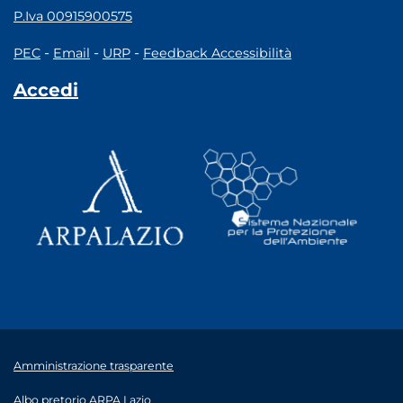
P.Iva 00915900575
-
-
-
PEC
Email
URP
Feedback Accessibilità
Accedi
Amministrazione trasparente
Albo pretorio ARPA Lazio