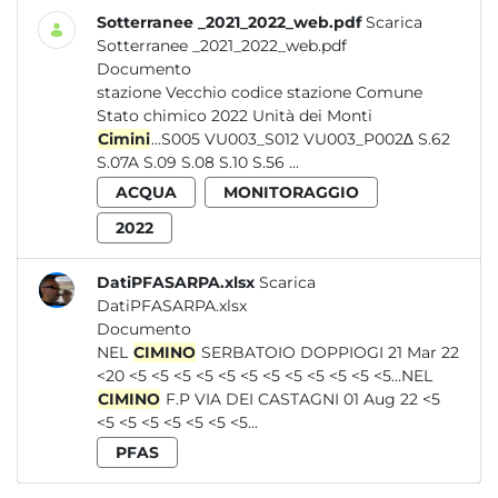
Sotterranee _2021_2022_web.pdf
Scarica
Sotterranee _2021_2022_web.pdf
Documento
stazione Vecchio codice stazione Comune
Stato chimico 2022 Unità dei Monti
Cimini
...S005 VU003_S012 VU003_P002∆ S.62
S.07A S.09 S.08 S.10 S.56 ...
ACQUA
MONITORAGGIO
2022
DatiPFASARPA.xlsx
Scarica
DatiPFASARPA.xlsx
Documento
NEL
CIMINO
SERBATOIO DOPPIOGI 21 Mar 22
<20 <5 <5 <5 <5 <5 <5 <5 <5 <5 <5 <5 <5...NEL
CIMINO
F.P VIA DEI CASTAGNI 01 Aug 22 <5
<5 <5 <5 <5 <5 <5 <5...
PFAS