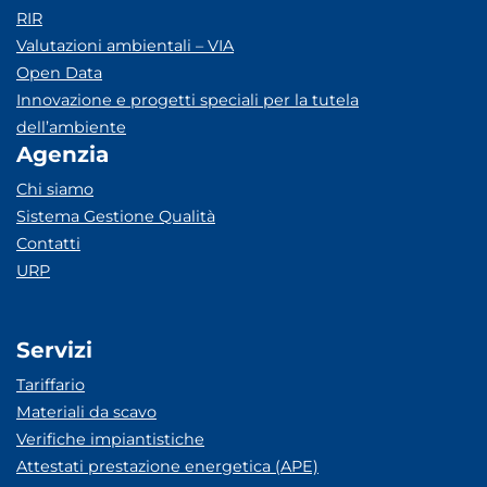
RIR
Valutazioni ambientali – VIA
Open Data
Innovazione e progetti speciali per la tutela
dell’ambiente
Agenzia
Chi siamo
Sistema Gestione Qualità
Contatti
URP
Servizi
Tariffario
Materiali da scavo
Verifiche impiantistiche
Attestati prestazione energetica (APE)