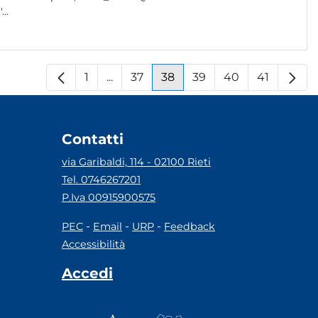
la rotezione P dell'...
1
...
37
38
39
40
41
Pagina
Pagine intermedie
Pagina
Pagina
Pagina
Pagina
Pagina
Contatti
via Garibaldi, 114 - 02100 Rieti
Tel. 0746267201
P.Iva 00915900575
-
-
-
PEC
Email
URP
Feedback
Accessibilità
Accedi