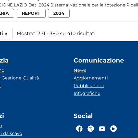
REGIONE LAZIO Dati 2024 Sistema Nazionale per 
ARIA
REPORT
2024
ti
Mostrati 371 - 380 su 410 risultati.
 pagina
zia
Comunicazione
mo
News
 Gestione Qualità
Aggiornamenti
i
Pubblicazioni
Infografiche
zi
Social
o
li da scavo