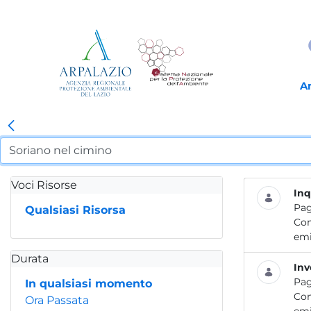
A
Voci Risorse
Inq
Pag
Qualsiasi Risorsa
Con
emi
Durata
Inv
Pag
In qualsiasi momento
Con
Ora Passata