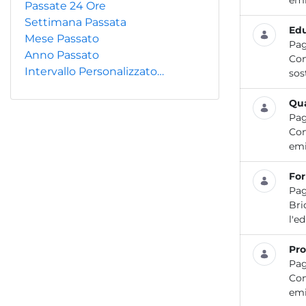
emi
Passate 24 Ore
Settimana Passata
Edu
Mese Passato
Pag
Anno Passato
Con
Intervallo Personalizzato…
sos
Qua
Pag
Con
emi
For
Pag
Bri
l'e
Pro
Pag
Con
emi