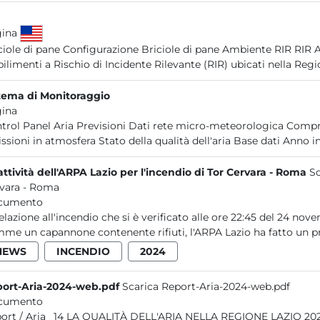
gina
ciole di pane Configurazione Briciole di pane Ambiente RIR RIR Att
bilimenti a Rischio di Incidente Rilevante (RIR) ubicati nella Regio
tema di Monitoraggio
ina
trol Panel Aria Previsioni Dati rete micro-meteorologica Compre
ssioni in atmosfera Stato della qualità dell'aria Base dati Anno in
attività dell'ARPA Lazio per l'incendio di Tor Cervara - Roma
Sc
vara - Roma
cumento
relazione all'incendio che si è verificato alle ore 22:45 del 24 n
mme un capannone contenente rifiuti, l'ARPA Lazio ha fatto un pr
NEWS
INCENDIO
2024
ort-Aria-2024-web.pdf
Scarica Report-Aria-2024-web.pdf
cumento
ALITÀ DELL'ARIA NELLA REGIONE LAZIO 2024 2025 Report / Aria _14 LA QUALITÀ DELL'ARIA NELLA