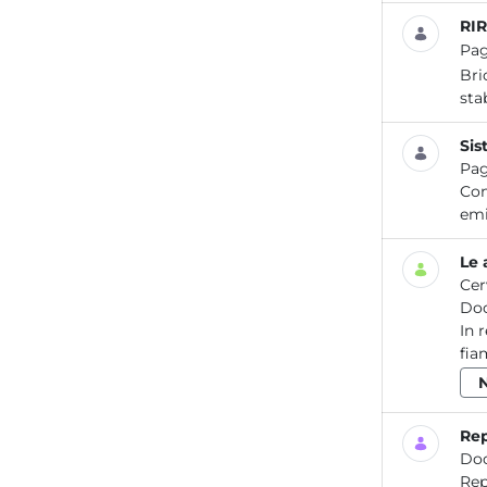
RIR
Pa
Bri
sta
Sis
Pag
Con
emi
Le 
Cer
Do
In 
fia
Rep
Do
Report / Aria _14 LA QU