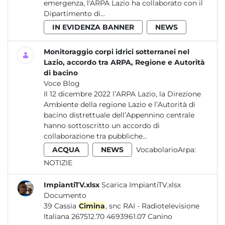
emergenza, l'ARPA Lazio ha collaborato con il
Dipartimento di...
IN EVIDENZA BANNER
NEWS
Monitoraggio corpi idrici sotterranei nel
Lazio, accordo tra ARPA, Regione e Autorità
di bacino
Voce Blog
Il 12 dicembre 2022 l’ARPA Lazio, la Direzione
Ambiente della regione Lazio e l’Autorità di
bacino distrettuale dell’Appennino centrale
hanno sottoscritto un accordo di
collaborazione tra pubbliche...
ACQUA
NEWS
VocabolarioArpa:
NOTIZIE
ImpiantiTV.xlsx
Scarica ImpiantiTV.xlsx
Documento
39 Cassia
Cimina
, snc RAI - Radiotelevisione
Italiana 267512.70 4693961.07 Canino