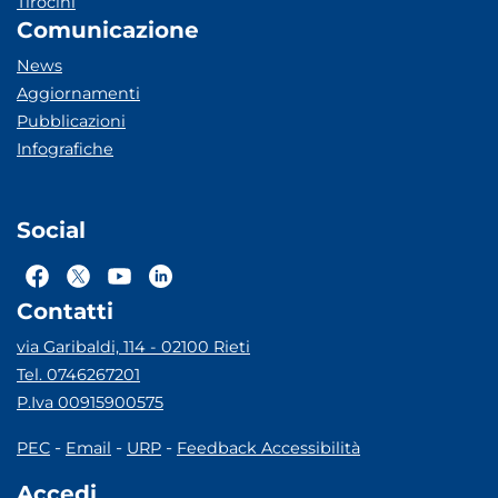
Tirocini
Comunicazione
News
Aggiornamenti
Pubblicazioni
Infografiche
Social
Contatti
via Garibaldi, 114 - 02100 Rieti
Tel. 0746267201
P.Iva 00915900575
-
-
-
PEC
Email
URP
Feedback Accessibilità
Accedi