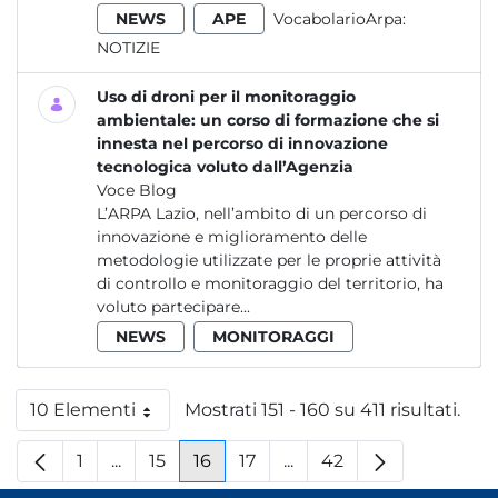
NEWS
APE
VocabolarioArpa:
NOTIZIE
Uso di droni per il monitoraggio
ambientale: un corso di formazione che si
innesta nel percorso di innovazione
tecnologica voluto dall’Agenzia
Voce Blog
L’ARPA Lazio, nell’ambito di un percorso di
innovazione e miglioramento delle
metodologie utilizzate per le proprie attività
di controllo e monitoraggio del territorio, ha
voluto partecipare...
NEWS
MONITORAGGI
10 Elementi
Mostrati 151 - 160 su 411 risultati.
Per pagina
1
...
15
16
17
...
42
Pagina
Pagine intermedie
Pagina
Pagina
Pagina
Pagine intermedie
Pagina