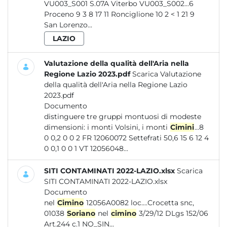
VU003_S001 S.07A Viterbo VU003_S002...6
Proceno 9 3 8 17 11 Ronciglione 10 2 < 1 21 9
San Lorenzo...
LAZIO
Valutazione della qualità dell'Aria nella
Regione Lazio 2023.pdf
Scarica Valutazione
della qualità dell'Aria nella Regione Lazio
2023.pdf
Documento
distinguere tre gruppi montuosi di modeste
dimensioni: i monti Volsini, i monti
Cimini
...8
0 0,2 0 0 2 FR 12060072 Settefrati 50,6 15 6 12 4
0 0,1 0 0 1 VT 12056048...
SITI CONTAMINATI 2022-LAZIO.xlsx
Scarica
SITI CONTAMINATI 2022-LAZIO.xlsx
Documento
nel
Cimino
12056A0082 loc....Crocetta snc,
01038
Soriano
nel
cimino
3/29/12 DLgs 152/06
Art.244 c.1 NO_SIN...