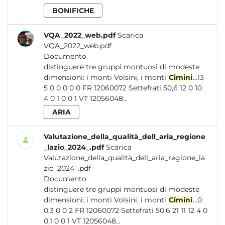
BONIFICHE
VQA_2022_web.pdf
Scarica
VQA_2022_web.pdf
Documento
distinguere tre gruppi montuosi di modeste
dimensioni: i monti Volsini, i monti
Cimini
...13
5 0 0 0 0 0 FR 12060072 Settefrati 50,6 12 0 10
4 0 1 0 0 1 VT 12056048...
ARIA
Valutazione_della_qualità_dell_aria_regione
_lazio_2024_.pdf
Scarica
Valutazione_della_qualità_dell_aria_regione_la
zio_2024_.pdf
Documento
distinguere tre gruppi montuosi di modeste
dimensioni: i monti Volsini, i monti
Cimini
...0
0,3 0 0 2 FR 12060072 Settefrati 50,6 21 11 12 4 0
0,1 0 0 1 VT 12056048...