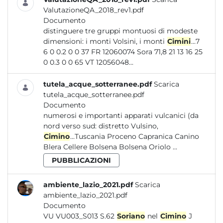
ValutazioneQA_2018_rev1.pdf
Documento
distinguere tre gruppi montuosi di modeste
dimensioni: i monti Volsini, i monti
Cimini
...7
6 0 0.2 0 0 37 FR 12060074 Sora 71,8 21 13 16 25
0 0.3 0 0 65 VT 12056048...
tutela_acque_sotterranee.pdf
Scarica
tutela_acque_sotterranee.pdf
Documento
numerosi e importanti apparati vulcanici (da
nord verso sud: distretto Vulsino,
Cimino
...Tuscania Proceno Capranica Canino
Blera Cellere Bolsena Bolsena Oriolo ...
PUBBLICAZIONI
ambiente_lazio_2021.pdf
Scarica
ambiente_lazio_2021.pdf
Documento
VU VU003_S013 S.62
Soriano
nel
Cimino
J