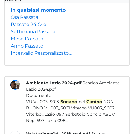
In qualsiasi momento
Ora Passata
Passate 24 Ore
Settimana Passata
Mese Passato
Anno Passato
Intervallo Personalizzato…
Ambiente Lazio 2024.pdf
Scarica Ambiente
Lazio 2024.pdf
Documento
VU VU003_S013
Soriano
nel
Cimino
NON
BUONO VU003_S001 Viterbo VU003_S002
Viterbo...Lazio 097 Serbatoio Concio ASL VT
Nepi 597 Lazio 098...
ValutazioneQA_2018_rev1.pdf
Scarica