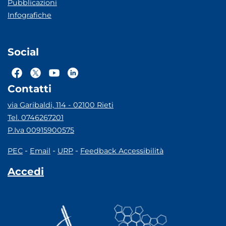
Pubblicazioni
Infografiche
Social
Contatti
via Garibaldi, 114 - 02100 Rieti
Tel. 0746267201
P.Iva 00915900575
-
-
-
PEC
Email
URP
Feedback Accessibilità
Accedi