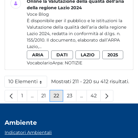
Online la Valutazione della qualità dell’aria
della regione Lazio 2024
Voce Blog
È disponibile per il pubblico e le istituzioni la
Valutazione della qualità dell’aria della regione
Lazio 2024, redatta in conformità al d.lgs. n.
155/2010. Il documento, elaborato dall’ARPA
Lazio,...
ARIA
DATI
LAZIO
2025
VocabolarioArpa:
NOTIZIE
10 Elementi
Mostrati 211 - 220 su 412 risultati.
Per pagina
1
...
21
22
23
...
42
Pagina
Pagine intermedie
Pagina
Pagina
Pagina
Pagine intermedie
Pagina
Ambiente
Indicatori Ambientali