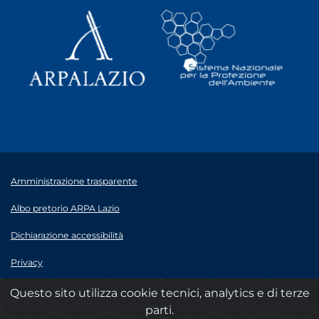
Amministrazione trasparente
Albo pretorio ARPA Lazio
Dichiarazione accessibilità
Privacy
Note legali
Questo sito utilizza cookie tecnici, analytics e di terze
parti.
© 2020 ARPA Lazio - P.Iva 00915900575