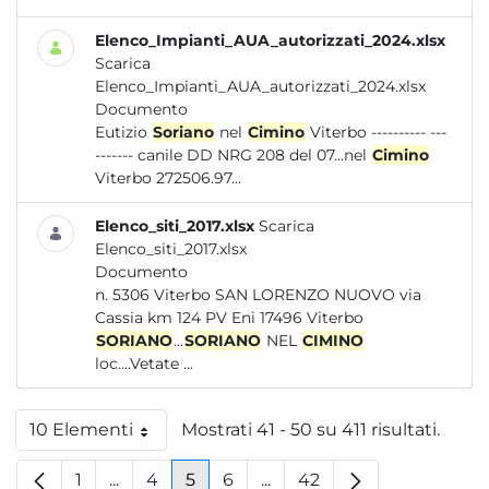
Elenco_Impianti_AUA_autorizzati_2024.xlsx
Scarica
Elenco_Impianti_AUA_autorizzati_2024.xlsx
Documento
Eutizio
Soriano
nel
Cimino
Viterbo ---------- ---
------- canile DD NRG 208 del 07...nel
Cimino
Viterbo 272506.97...
Elenco_siti_2017.xlsx
Scarica
Elenco_siti_2017.xlsx
Documento
n. 5306 Viterbo SAN LORENZO NUOVO via
Cassia km 124 PV Eni 17496 Viterbo
SORIANO
...
SORIANO
NEL
CIMINO
loc....Vetate ...
10 Elementi
Mostrati 41 - 50 su 411 risultati.
Per pagina
1
...
4
5
6
...
42