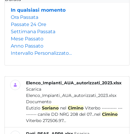
In qualsiasi momento
Ora Passata
Passate 24 Ore
Settimana Passata
Mese Passato
Anno Passato
Intervallo Personalizzato…
Elenco_Impianti_AUA_autorizzati_2023.xlsx
Scarica
Elenco_Impianti_AUA_autorizzati_2023.xlsx
Documento
Eutizio
Soriano
nel
Cimino
Viterbo ---------- ---
------- canile DD NRG 208 del 07...nel
Cimino
Viterbo 272506.97...
Dati_PFAS_ARPA.xlsx
Scarica