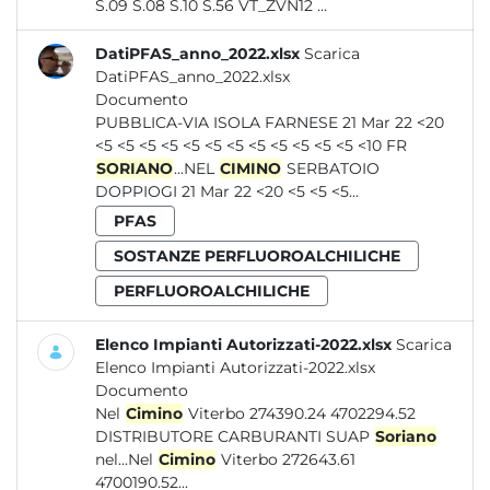
S.09 S.08 S.10 S.56 VT_ZVN12 ...
DatiPFAS_anno_2022.xlsx
Scarica
DatiPFAS_anno_2022.xlsx
Documento
PUBBLICA-VIA ISOLA FARNESE 21 Mar 22 <20
<5 <5 <5 <5 <5 <5 <5 <5 <5 <5 <5 <5 <10 FR
SORIANO
...NEL
CIMINO
SERBATOIO
DOPPIOGI 21 Mar 22 <20 <5 <5 <5...
PFAS
SOSTANZE PERFLUOROALCHILICHE
PERFLUOROALCHILICHE
Elenco Impianti Autorizzati-2022.xlsx
Scarica
Elenco Impianti Autorizzati-2022.xlsx
Documento
Nel
Cimino
Viterbo 274390.24 4702294.52
DISTRIBUTORE CARBURANTI SUAP
Soriano
nel...Nel
Cimino
Viterbo 272643.61
4700190.52...