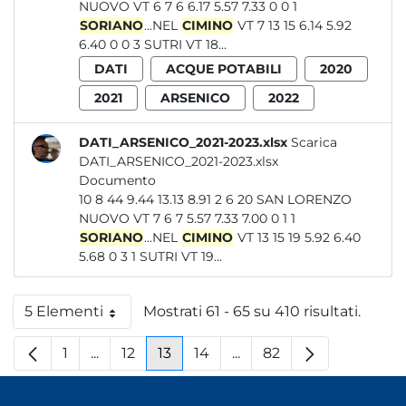
NUOVO VT 6 7 6 6.17 5.57 7.33 0 0 1
SORIANO
...NEL
CIMINO
VT 7 13 15 6.14 5.92
6.40 0 0 3 SUTRI VT 18...
DATI
ACQUE POTABILI
2020
2021
ARSENICO
2022
DATI_ARSENICO_2021-2023.xlsx
Scarica
DATI_ARSENICO_2021-2023.xlsx
Documento
10 8 44 9.44 13.13 8.91 2 6 20 SAN LORENZO
NUOVO VT 7 6 7 5.57 7.33 7.00 0 1 1
SORIANO
...NEL
CIMINO
VT 13 15 19 5.92 6.40
5.68 0 3 1 SUTRI VT 19...
5 Elementi
Mostrati 61 - 65 su 410 risultati.
Per pagina
1
...
12
13
14
...
82
Pagina
Pagine intermedie
Pagina
Pagina
Pagina
Pagine intermedie
Pagina