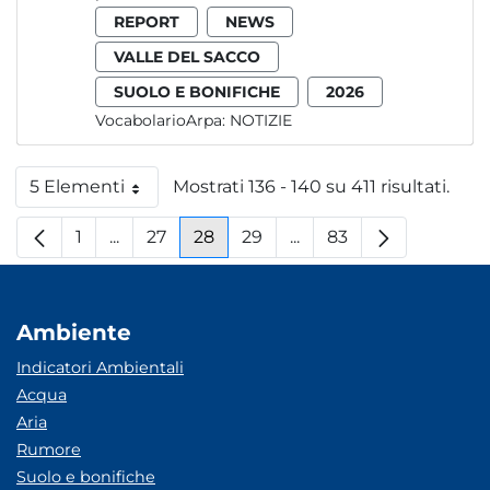
REPORT
NEWS
VALLE DEL SACCO
SUOLO E BONIFICHE
2026
VocabolarioArpa:
NOTIZIE
5 Elementi
Mostrati 136 - 140 su 411 risultati.
Per pagina
1
...
27
28
29
...
83
Pagina
Pagine intermedie
Pagina
Pagina
Pagina
Pagine intermedie
Pagina
Ambiente
Indicatori Ambientali
Acqua
Aria
Rumore
Suolo e bonifiche