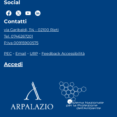
Social
Contatti
via Garibaldi, 114 - 02100 Rieti
Tel. 0746267201
P.Iva 00915900575
-
-
-
PEC
Email
URP
Feedback Accessibilità
Accedi