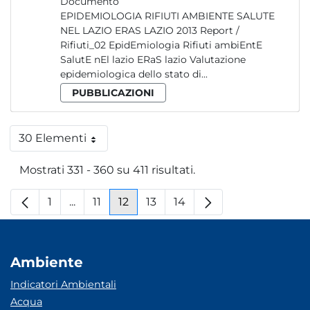
Documento
EPIDEMIOLOGIA RIFIUTI AMBIENTE SALUTE
NEL LAZIO ERAS LAZIO 2013 Report /
Rifiuti_02 EpidEmiologia Rifiuti ambiEntE
SalutE nEl lazio ERaS lazio Valutazione
epidemiologica dello stato di...
PUBBLICAZIONI
30 Elementi
Per pagina
Mostrati 331 - 360 su 411 risultati.
1
...
11
12
13
14
Pagina
Pagine intermedie
Pagina
Pagina
Pagina
Pagina
Ambiente
Indicatori Ambientali
Acqua