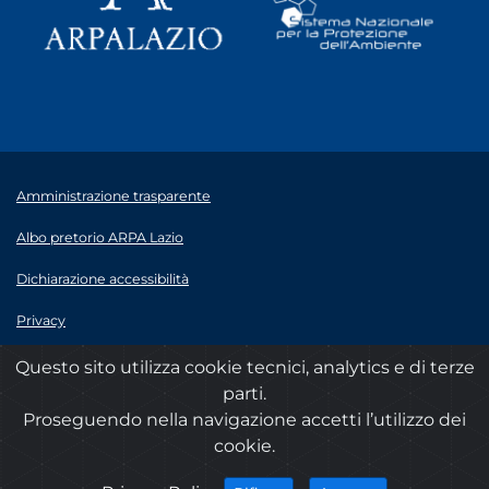
Amministrazione trasparente
Albo pretorio ARPA Lazio
Dichiarazione accessibilità
Privacy
Note legali
Questo sito utilizza cookie tecnici, analytics e di terze
parti.
© 2020 ARPA Lazio - P.Iva 00915900575
Proseguendo nella navigazione accetti l’utilizzo dei
cookie.
cookies