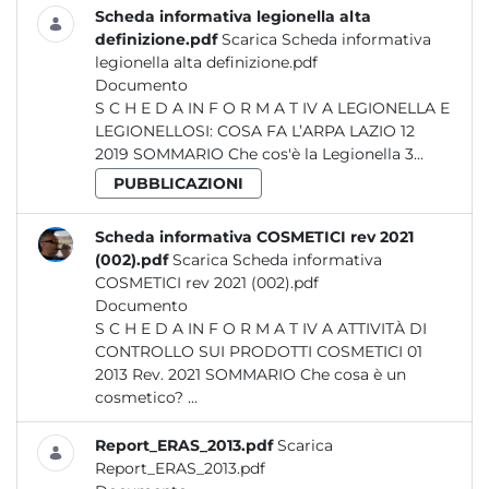
Scheda informativa legionella alta
definizione.pdf
Scarica Scheda informativa
legionella alta definizione.pdf
Documento
S C H E D A IN F O R M A T IV A LEGIONELLA E
LEGIONELLOSI: COSA FA L’ARPA LAZIO 12
2019 SOMMARIO Che cos'è la Legionella 3...
PUBBLICAZIONI
Scheda informativa COSMETICI rev 2021
(002).pdf
Scarica Scheda informativa
COSMETICI rev 2021 (002).pdf
Documento
S C H E D A IN F O R M A T IV A ATTIVITÀ DI
CONTROLLO SUI PRODOTTI COSMETICI 01
2013 Rev. 2021 SOMMARIO Che cosa è un
cosmetico? ...
Report_ERAS_2013.pdf
Scarica
Report_ERAS_2013.pdf