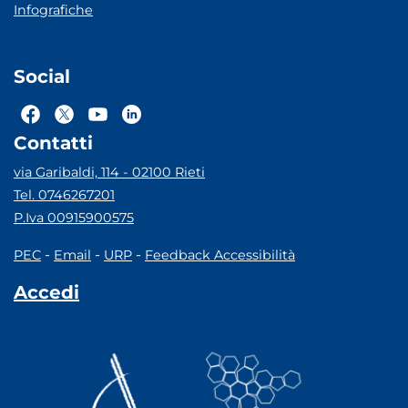
Infografiche
Social
Contatti
via Garibaldi, 114 - 02100 Rieti
Tel. 0746267201
P.Iva 00915900575
-
-
-
PEC
Email
URP
Feedback Accessibilità
Accedi