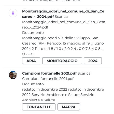
VocabolarioArpa:
INFOGRAFICHE
Monitoraggio_odori_nel_comune_di_San_Ce
sareo_-_2024.pdf
Scarica
Monitoraggio_odori_nel_comune_di_San_Cesa
reo_-_2024.pdf
Documento
Monitoraggio odori Via dello Sviluppo, San
Cesareo (RM) Periodo: 15 maggio al 19 giugno
2024 2 P r o t . 1 8 / 1 0 / 2 0 2 4 . 0 0 7 5 4 0 8 .
U - - a...
ARIA
MONITORAGGIO
2024
Campioni fontanelle 2021.pdf
Scarica
Campioni fontanelle 2021.pdf
Documento
redatto in dicembre 2022 redatto in dicembre
2022 Servizio Ambiente e Salute Servizio
Ambiente e Salute
FONTANELLE
MAPPA