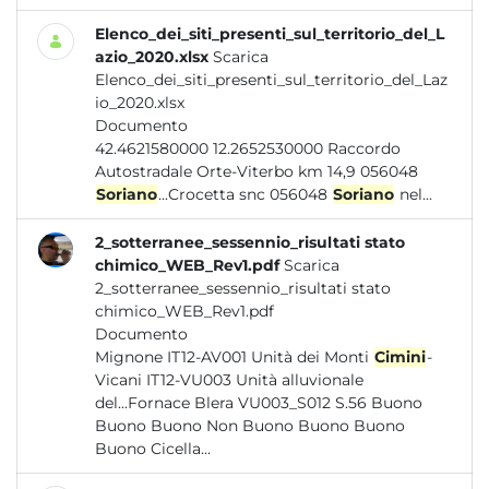
Elenco_dei_siti_presenti_sul_territorio_del_L
azio_2020.xlsx
Scarica
Elenco_dei_siti_presenti_sul_territorio_del_Laz
io_2020.xlsx
Documento
42.4621580000 12.2652530000 Raccordo
Autostradale Orte-Viterbo km 14,9 056048
Soriano
...Crocetta snc 056048
Soriano
nel...
2_sotterranee_sessennio_risultati stato
chimico_WEB_Rev1.pdf
Scarica
2_sotterranee_sessennio_risultati stato
chimico_WEB_Rev1.pdf
Documento
Mignone IT12-AV001 Unità dei Monti
Cimini
-
Vicani IT12-VU003 Unità alluvionale
del...Fornace Blera VU003_S012 S.56 Buono
Buono Buono Non Buono Buono Buono
Buono Cicella...