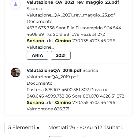
Valutazione_QA_2021_rev_maggio_23.pdf
Scarica
Valutazione_QA_2021_rev_maggio_23.pdf
Documento
4636.633 338 Sant'Elia Fiumerapido 904.544
4608.891 72 Sora 881.078 4626.31 272
Soriano
...del
Cimino
770.755 4703.46 296
Valutazione...
ARIA
2021
ValutazioneQA_2019.pdf
Scarica
ValutazioneQA_2019.pdf
Documento
Pastena 875.107 4600.581 302 Priverno
848.646 4599.732 86 Sora 881.078 4626.31 272
Soriano
...del
Cimino
770.755 4703.46 296
Valmontone 826.371...
5 Elementi
Mostrati 76 - 80 su 412 risultati.
Per pagina