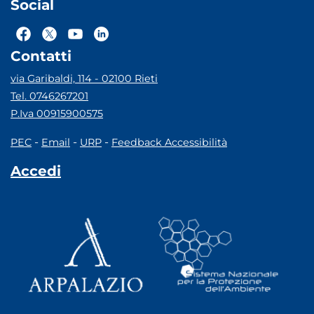
Social
Contatti
via Garibaldi, 114 - 02100 Rieti
Tel. 0746267201
P.Iva 00915900575
-
-
-
PEC
Email
URP
Feedback Accessibilità
Accedi