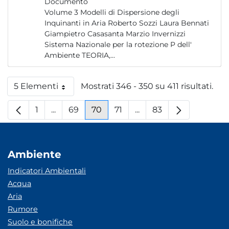
Documento
Volume 3 Modelli di Dispersione degli
Inquinanti in Aria Roberto Sozzi Laura Bennati
Giampietro Casasanta Marzio Invernizzi
Sistema Nazionale per la rotezione P dell'
Ambiente TEORIA,...
5 Elementi
Mostrati 346 - 350 su 411 risultati.
Per pagina
1
...
69
70
71
...
83
Pagina
Pagine intermedie
Pagina
Pagina
Pagina
Pagine intermedie
Pagina
Ambiente
Indicatori Ambientali
Acqua
Aria
Rumore
Suolo e bonifiche