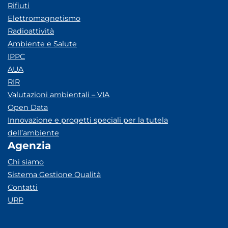
Rifiuti
Elettromagnetismo
Radioattività
Ambiente e Salute
IPPC
AUA
RIR
Valutazioni ambientali – VIA
Open Data
Innovazione e progetti speciali per la tutela
dell’ambiente
Agenzia
Chi siamo
Sistema Gestione Qualità
Contatti
URP