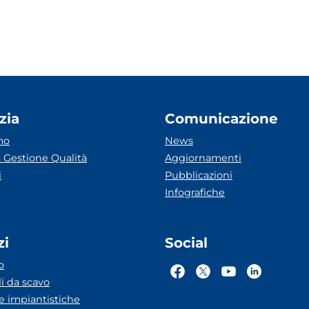
zia
Comunicazione
mo
News
 Gestione Qualità
Aggiornamenti
i
Pubblicazioni
Infografiche
zi
Social
o
li da scavo
he impiantistiche