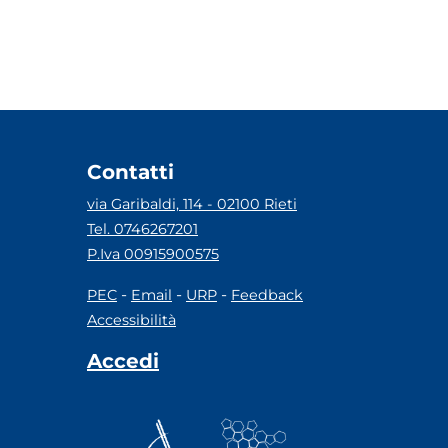
Contatti
via Garibaldi, 114 - 02100 Rieti
Tel. 0746267201
P.Iva 00915900575
-
-
-
PEC
Email
URP
Feedback
Accessibilità
Accedi