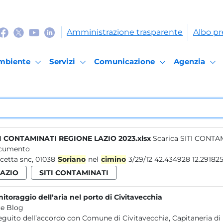
Amministrazione trasparente
Albo pr
mbiente
Servizi
Comunicazione
Agenzia
I CONTAMINATI REGIONE LAZIO 2023.xlsx
Scarica SITI CONTA
cumento
cetta snc, 01038
Soriano
nel
cimino
3/29/12 42.434928 12.291
LAZIO
SITI CONTAMINATI
itoraggio dell’aria nel porto di Civitavecchia
e Blog
eguito dell’accordo con Comune di Civitavecchia, Capitaneria di 