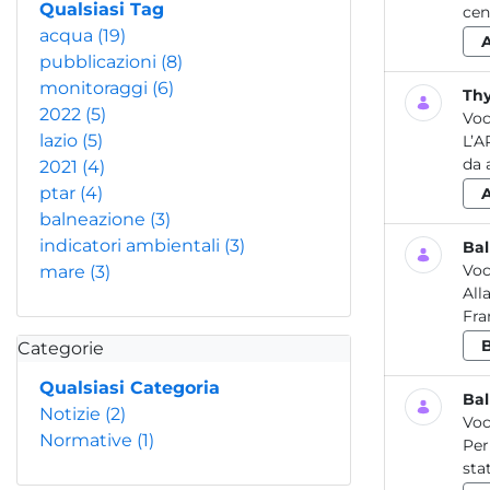
Qualsiasi Tag
cen
acqua
(19)
pubblicazioni
(8)
monitoraggi
(6)
Thy
2022
(5)
Voc
lazio
(5)
L’A
da 
2021
(4)
ptar
(4)
balneazione
(3)
indicatori ambientali
(3)
Bal
Voc
mare
(3)
All
Fra
Categorie
Qualsiasi Categoria
Bal
Notizie
(2)
Voc
Normative
(1)
Per
sta