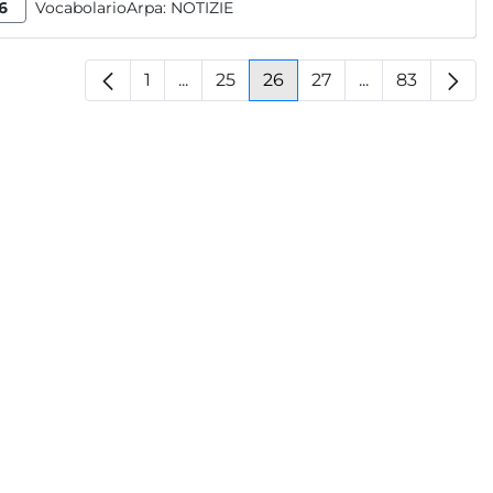
6
VocabolarioArpa:
NOTIZIE
1
...
25
26
27
...
83
Pagina
Pagine intermedie
Pagina
Pagina
Pagina
Pagine interm
Pagina