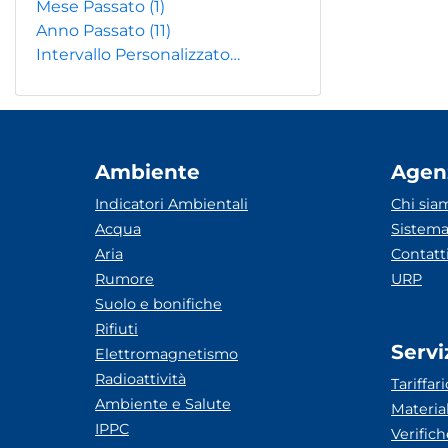
Mese Passato
(1)
Anno Passato
(11)
Intervallo Personalizzato…
Ambiente
Agen
Indicatori Ambientali
Chi sia
Acqua
Sistema
Aria
Contatt
Rumore
URP
Suolo e bonifiche
Rifiuti
Servi
Elettromagnetismo
Radioattività
Tariffari
Ambiente e Salute
Materia
IPPC
Verific