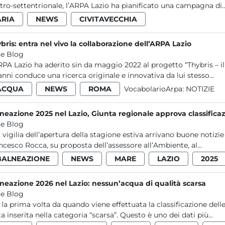
tro-settentrionale, l’ARPA Lazio ha pianificato una campagna di..
ARIA
NEWS
CIVITAVECCHIA
bris: entra nel vivo la collaborazione dell’ARPA Lazio
e Blog
RPA Lazio ha aderito sin da maggio 2022 al progetto “Thybris – il 
anni conduce una ricerca originale e innovativa da lui stesso...
ACQUA
NEWS
ROMA
VocabolarioArpa:
NOTIZIE
neazione 2025 nel Lazio, Giunta regionale approva classifica
e Blog
a vigilia dell’apertura della stagione estiva arrivano buone notizi
ncesco Rocca, su proposta dell’assessore all’Ambiente, al...
BALNEAZIONE
NEWS
MARE
LAZIO
2025
neazione 2026 nel Lazio: nessun’acqua di qualità scarsa
e Blog
 la prima volta da quando viene effettuata la classificazione dell
ta inserita nella categoria “scarsa”. Questo è uno dei dati più...