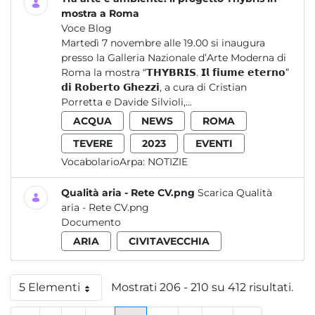
mostra a Roma
Voce Blog
Martedì 7 novembre alle 19.00 si inaugura
presso la Galleria Nazionale d’Arte Moderna di
Roma la mostra “𝗧𝗛𝗬𝗕𝗥𝗜𝗦. 𝗜𝗹 𝗳𝗶𝘂𝗺𝗲 𝗲𝘁𝗲𝗿𝗻𝗼”
𝗱𝗶 𝗥𝗼𝗯𝗲𝗿𝘁𝗼 𝗚𝗵𝗲𝘇𝘇𝗶, a cura di Cristian
Porretta e Davide Silvioli,...
ACQUA
NEWS
ROMA
TEVERE
2023
EVENTI
VocabolarioArpa:
NOTIZIE
Qualità aria - Rete CV.png
Scarica Qualità
aria - Rete CV.png
Documento
ARIA
CIVITAVECCHIA
5 Elementi
Mostrati 206 - 210 su 412 risultati.
Per pagina