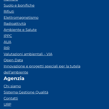
Suolo e bonifiche
Rifiuti
Elettromagnetismo
Radioattività
Ambiente e Salute
IPPC
AUA
RIR
Valutazioni ambientali – VIA
Open Data
Innovazione e progetti speciali per la tutela
dell’ambiente
Agenzia
Chi siamo
Sistema Gestione Qualità
Contatti
URP