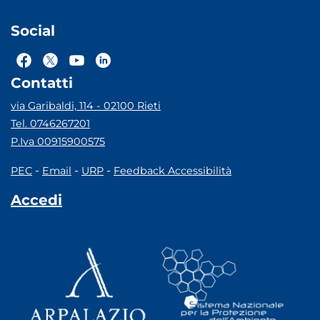
Social
Contatti
via Garibaldi, 114 - 02100 Rieti
Tel. 0746267201
P.Iva 00915900575
-
-
-
PEC
Email
URP
Feedback Accessibilità
Accedi