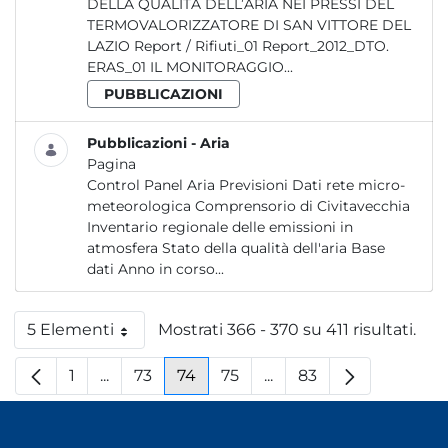
DELLA QUALITÀ DELL’ARIA NEI PRESSI DEL
TERMOVALORIZZATORE DI SAN VITTORE DEL
LAZIO Report / Rifiuti_01 Report_2012_DTO.
ERAS_01 IL MONITORAGGIO...
PUBBLICAZIONI
Pubblicazioni - Aria
Pagina
Control Panel Aria Previsioni Dati rete micro-
meteorologica Comprensorio di Civitavecchia
Inventario regionale delle emissioni in
atmosfera Stato della qualità dell'aria Base
dati Anno in corso...
5 Elementi
Mostrati 366 - 370 su 411 risultati.
Per pagina
1
...
73
74
75
...
83
Pagina
Pagine intermedie
Pagina
Pagina
Pagina
Pagine intermedie
Pagina