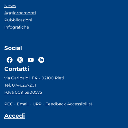
News
Aggiornamenti
Pubblicazioni
Infografiche
Social
Contatti
via Garibaldi, 114 - 02100 Rieti
Tel. 0746267201
P.Iva 00915900575
-
-
-
PEC
Email
URP
Feedback Accessibilità
Accedi