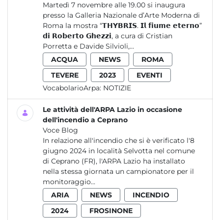
Martedì 7 novembre alle 19.00 si inaugura
presso la Galleria Nazionale d’Arte Moderna di
Roma la mostra “𝗧𝗛𝗬𝗕𝗥𝗜𝗦. 𝗜𝗹 𝗳𝗶𝘂𝗺𝗲 𝗲𝘁𝗲𝗿𝗻𝗼”
𝗱𝗶 𝗥𝗼𝗯𝗲𝗿𝘁𝗼 𝗚𝗵𝗲𝘇𝘇𝗶, a cura di Cristian
Porretta e Davide Silvioli,...
ACQUA
NEWS
ROMA
TEVERE
2023
EVENTI
VocabolarioArpa:
NOTIZIE
Le attività dell'ARPA Lazio in occasione
dell'incendio a Ceprano
Voce Blog
In relazione all'incendio che si è verificato l'8
giugno 2024 in località Selvotta nel comune
di Ceprano (FR), l'ARPA Lazio ha installato
nella stessa giornata un campionatore per il
monitoraggio...
ARIA
NEWS
INCENDIO
2024
FROSINONE