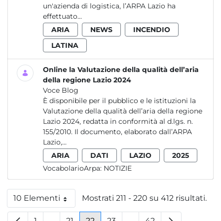
un'azienda di logistica, l’ARPA Lazio ha
effettuato...
ARIA
NEWS
INCENDIO
LATINA
Online la Valutazione della qualità dell’aria
della regione Lazio 2024
Voce Blog
È disponibile per il pubblico e le istituzioni la
Valutazione della qualità dell’aria della regione
Lazio 2024, redatta in conformità al d.lgs. n.
155/2010. Il documento, elaborato dall’ARPA
Lazio,...
ARIA
DATI
LAZIO
2025
VocabolarioArpa:
NOTIZIE
10 Elementi
Mostrati 211 - 220 su 412 risultati.
Per pagina
1
...
21
22
23
...
42