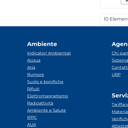
10 Elemen
Per
Ambiente
Agen
Indicatori Ambientali
Chi sia
Acqua
Sistema
Aria
Contatt
Rumore
URP
Suolo e bonifiche
Rifiuti
Servi
Elettromagnetismo
Radioattività
Tariffari
Ambiente e Salute
Materia
IPPC
Verific
AUA
Attesta