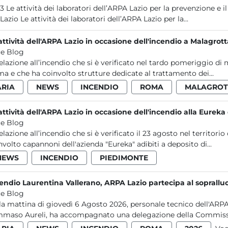
le contaminazioni ambientali da Legionella
nel Lazio Le attività dei laboratori dell’ARPA Lazio per la...
attività dell'ARPA Lazio in occasione dell'incendio a Malagrot
e Blog
relazione all’incendio che si è verificato nel tardo pomeriggio di
a e che ha coinvolto strutture dedicate al trattamento dei...
ARIA
NEWS
INCENDIO
ROMA
MALAGROT
attività dell'ARPA Lazio in occasione dell'incendio alla Eurek
e Blog
relazione all’incendio che si è verificato il 23 agosto nel terri
nvolto capannoni dell'azienda "Eureka" adibiti a deposito di...
NEWS
INCENDIO
PIEDIMONTE
endio Laurentina Vallerano, ARPA Lazio partecipa al soprall
e Blog
la mattina di giovedì 6 Agosto 2026, personale tecnico dell'ARPA
maso Aureli, ha accompagnato una delegazione della Commissi