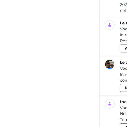
2023 Le attività dei laboratori dell’ARPA Lazio per la prevenzione e il controllo del
Le 
Voc
In 
Rom
Le 
Voc
In 
coi
Inc
Voc
Nel
Tom