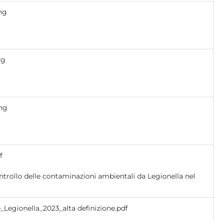
png
ng
png
f
_Legionella_2023_alta definizione.pdf