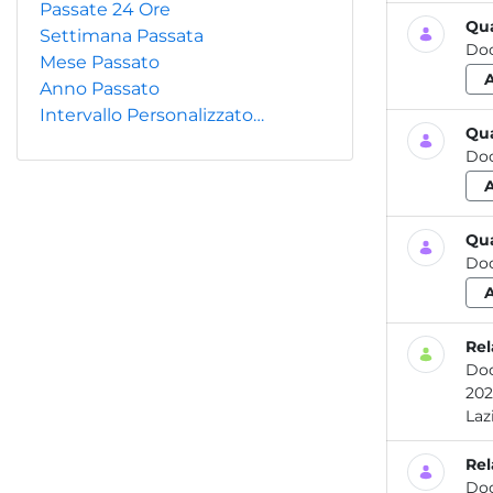
Passate 24 Ore
Qua
Settimana Passata
Do
Mese Passato
Anno Passato
Intervallo Personalizzato…
Qua
Do
Qua
Do
Rel
Do
2021 Attività dei laboratori dell’ARPA Lazio per la prevenzione e il controllo delle contamina
Rel
Do