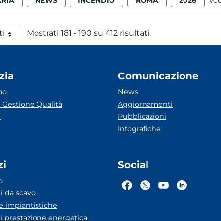
ARIA
NEWS
INCENDIO
ROMA
2026
Voc
ti
Mostrati 181 - 190 su 412 risultati.
 pagina
zia
Comunicazione
mo
News
 Gestione Qualità
Aggiornamenti
i
Pubblicazioni
Infografiche
zi
Social
o
li da scavo
he impiantistiche
ti prestazione energetica