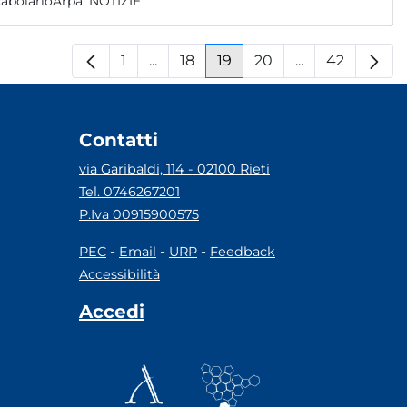
abolarioArpa:
NOTIZIE
1
...
18
19
20
...
42
Pagina
Pagine intermedie
Pagina
Pagina
Pagina
Pagine interm
Pagina
Contatti
via Garibaldi, 114 - 02100 Rieti
Tel. 0746267201
P.Iva 00915900575
-
-
-
PEC
Email
URP
Feedback
Accessibilità
Accedi