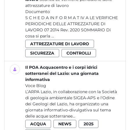
attrezzature di lavoro
Documento
S C H E D A IN F O R M A T IV A LE VERIFICHE
PERIODICHE DELLE ATTREZZATURE DI
LAVORO 07 2014 Rev. 2020 SOMMARIO Di
cosa si parla ...
ATTREZZATURE DI LAVORO
SICUREZZA
CONTROLLI
Il POA Acquacentro e i corpi idrici
sotterranei del Lazio: una giornata
informativa
Voce Blog
L’ARPA Lazio, in collaborazione con la Società
di geologia ambientale SIGEA-APS e l'Odine
dei Geologi del Lazio, ha organizzato una
giornata informativo-divulgativa sul tema
delle acque sotterranee...
ACQUA
NEWS
2025