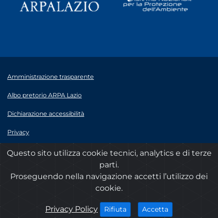
Amministrazione trasparente
Albo pretorio ARPA Lazio
Dichiarazione accessibilità
Privacy
Note legali
Questo sito utilizza cookie tecnici, analytics e di terze
parti.
© 2020 ARPA Lazio - P.Iva 00915900575
Proseguendo nella navigazione accetti l’utilizzo dei
cookie.
cookies
Privacy Policy
i cookies
i cookies
Accetta
Rifiuta