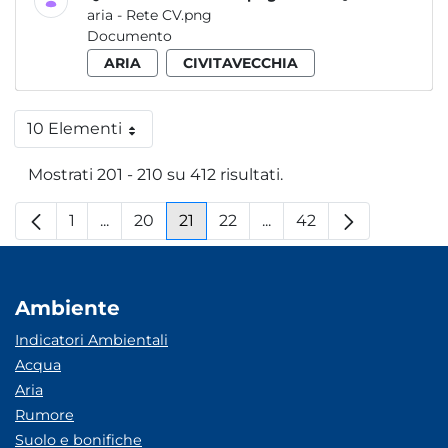
aria - Rete CV.png
Documento
ARIA
CIVITAVECCHIA
10 Elementi
Per pagina
Mostrati 201 - 210 su 412 risultati.
1
...
20
21
22
...
42
Pagina
Pagine intermedie
Pagina
Pagina
Pagina
Pagine intermedie
Pagina
Ambiente
Indicatori Ambientali
Acqua
Aria
Rumore
Suolo e bonifiche