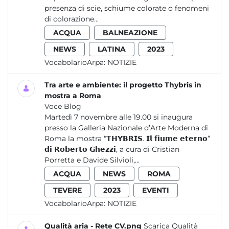
presenza di scie, schiume colorate o fenomeni
di colorazione...
ACQUA
BALNEAZIONE
NEWS
LATINA
2023
VocabolarioArpa:
NOTIZIE
Tra arte e ambiente: il progetto Thybris in
mostra a Roma
Voce Blog
Martedì 7 novembre alle 19.00 si inaugura
presso la Galleria Nazionale d’Arte Moderna di
Roma la mostra “𝗧𝗛𝗬𝗕𝗥𝗜𝗦. 𝗜𝗹 𝗳𝗶𝘂𝗺𝗲 𝗲𝘁𝗲𝗿𝗻𝗼”
𝗱𝗶 𝗥𝗼𝗯𝗲𝗿𝘁𝗼 𝗚𝗵𝗲𝘇𝘇𝗶, a cura di Cristian
Porretta e Davide Silvioli,...
ACQUA
NEWS
ROMA
TEVERE
2023
EVENTI
VocabolarioArpa:
NOTIZIE
Qualità aria - Rete CV.png
Scarica Qualità