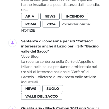
hanno installato, a poca distanza dall'incendio,
un...
ARIA
NEWS
INCENDIO
ROMA
2024
VocabolarioArpa:
NOTIZIE
Sentenza di condanna per siti “Caffaro”:
interessato anche il Lazio per il SIN “Bacino
valle del Sacco”
Voce Blog
La recente sentenza della Corte d’Appello di
Milano nella causa per danno ambientale nei
tre siti di interesse nazionale “Caffaro” di
Brescia, Colleferro e Torviscosa dalle attività
industriali...
NEWS
SUOLO
VALLE DEL SACCO
Qualità aria - Black Carbon 2021.png
Scarica