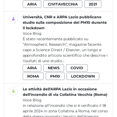
ARIA
CIVITAVECCHIA
2021
Università, CNR e ARPA Lazio pubblicano
studio sulla composizione del PM10 durante
il lockdown
Voce Blog
È stato recentemente pubblicato su
“Atmospheric Research”, magazine facente
capo a Science Direct / Elsevier, un lungo e
approfondito articolo scientifico che descrive i
risultati di uno studio...
ARIA
NEWS
COVID
ROMA
PM10
LOCKDOWN
Le attività dell'ARPA Lazio in occasione
dell'incendio di via Collatina Vecchia (Roma)
Voce Blog
In relazione all’incendio che si è verificato il 18
aprile 2024 in zona Collatina a Roma, nel corso
della stessa giornata i tecnici dell'Agenzia