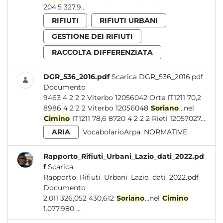
204,5 327,9...
RIFIUTI
RIFIUTI URBANI
GESTIONE DEI RIFIUTI
RACCOLTA DIFFERENZIATA
DGR_536_2016.pdf
Scarica DGR_536_2016.pdf
Documento
9463 4 2 2 2 Viterbo 12056042 Orte IT1211 70,2
8986 4 2 2 2 Viterbo 12056048
Soriano
...nel
Cimino
IT1211 78,6 8720 4 2 2 2 Rieti 12057027...
ARIA
VocabolarioArpa:
NORMATIVE
Rapporto_Rifiuti_Urbani_Lazio_dati_2022.pd
f
Scarica
Rapporto_Rifiuti_Urbani_Lazio_dati_2022.pdf
Documento
2.011 326,052 430,612
Soriano
...nel
Cimino
1.077,980 ...