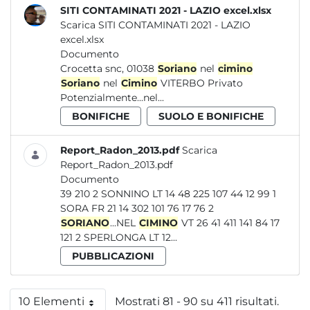
SITI CONTAMINATI 2021 - LAZIO excel.xlsx
Scarica SITI CONTAMINATI 2021 - LAZIO
excel.xlsx
Documento
Crocetta snc, 01038
Soriano
nel
cimino
Soriano
nel
Cimino
VITERBO Privato
Potenzialmente...nel...
BONIFICHE
SUOLO E BONIFICHE
Report_Radon_2013.pdf
Scarica
Report_Radon_2013.pdf
Documento
39 210 2 SONNINO LT 14 48 225 107 44 12 99 1
SORA FR 21 14 302 101 76 17 76 2
SORIANO
...NEL
CIMINO
VT 26 41 411 141 84 17
121 2 SPERLONGA LT 12...
PUBBLICAZIONI
10 Elementi
Mostrati 81 - 90 su 411 risultati.
Per pagina