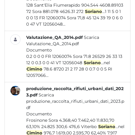
128 Sant'Elia Fiumerapido 904.544 4608.89103
72 Sora 881.078 4626.31 272
Soriano
...1 11 5 0 1
0 0 13 FR 12060074 Sora 71,8 45 124 39 19 0 6 0
0 47 VT 12056048...
Valutazione_QA_2014.pdf
Scarica
Valutazione_QA_2014.pdf
Documento
0.2 0 0 0 FR 12060074 Sora 71.8 26529 26 33 13
12 0 0.3 0 0 41 VT 12056048
Soriano
...nel
Cimino
78.6 8720 21 2 17 28 0 0.7 0 0 5 RI
12057066...
produzione_raccolta_rifiuti_urbani_dati_202
3.pdf
Scarica
produzione_raccolta_rifiuti_urbani_dati_2023.p
df
Documento
Frosinone Sora 4.368,40 7.462,40 11.830,70
63,10% 24.825 300,6 476,6 Viterbo
Soriano
...nel
Cimino
976,7 1.619,00 2.595,70 62,40% 7.917