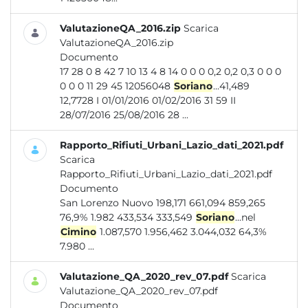
ValutazioneQA_2016.zip
Scarica
ValutazioneQA_2016.zip
Documento
17 28 0 8 42 7 10 13 4 8 14 0 0 0 0,2 0,2 0,3 0 0 0
0 0 0 11 29 45 12056048
Soriano
...41,489
12,7728 I 01/01/2016 01/02/2016 31 59 II
28/07/2016 25/08/2016 28 ...
Rapporto_Rifiuti_Urbani_Lazio_dati_2021.pdf
Scarica
Rapporto_Rifiuti_Urbani_Lazio_dati_2021.pdf
Documento
San Lorenzo Nuovo 198,171 661,094 859,265
76,9% 1.982 433,534 333,549
Soriano
...nel
Cimino
1.087,570 1.956,462 3.044,032 64,3%
7.980 ...
Valutazione_QA_2020_rev_07.pdf
Scarica
Valutazione_QA_2020_rev_07.pdf
Documento