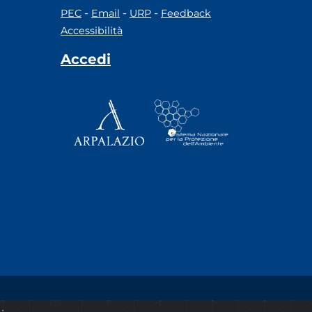
-
-
-
PEC
Email
URP
Feedback
Accessibilità
Accedi
© 2020 ARPA Lazio - P.Iva 00915900575