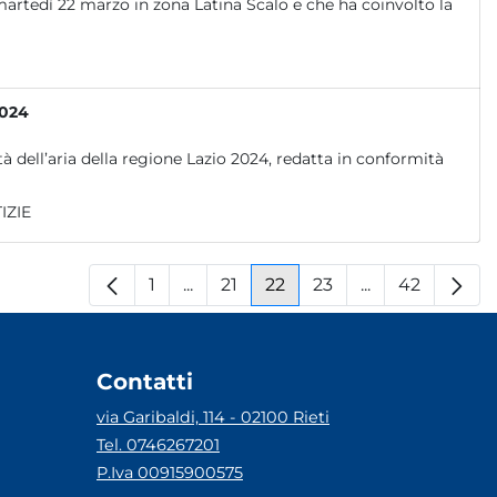
 martedì 22 marzo in zona Latina Scalo e che ha coinvolto la
2024
ità dell’aria della regione Lazio 2024, redatta in conformità
IZIE
1
...
21
22
23
...
42
Pagina
Pagine intermedie
Pagina
Pagina
Pagina
Pagine interm
Pagina
Contatti
via Garibaldi, 114 - 02100 Rieti
Tel. 0746267201
P.Iva 00915900575