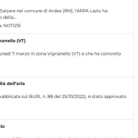
na Salzare nel comune di Ardea (RM), l'ARPA Lazio ha
della...
a:
NOTIZIE
nanello (VT)
 lunedì 7 marzo in zona Vignanello (VT) e che ha coinvolto
à dell’aria
ubblicata sul BURL n. 88 del 25/10/2022), è stato approvato
alo