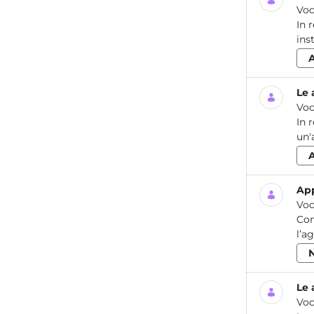
Voc
In 
ins
Le 
Voc
In 
un'
App
Voc
Con
l’a
Le 
Voc