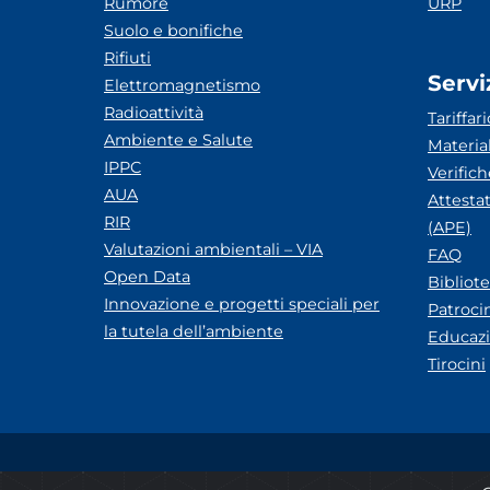
Rumore
URP
Suolo e bonifiche
Rifiuti
Servi
Elettromagnetismo
Radioattività
Tariffari
Ambiente e Salute
Materia
IPPC
Verific
AUA
Attesta
RIR
(APE)
Valutazioni ambientali – VIA
FAQ
Open Data
Bibliot
Innovazione e progetti speciali per
Patroci
la tutela dell’ambiente
Educazi
Tirocini
Amministrazione trasparente
Albo pretorio ARP