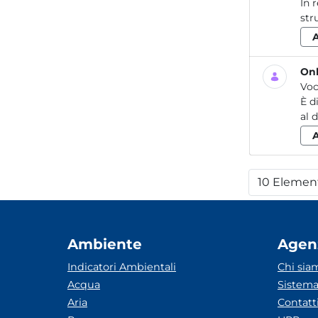
In 
str
Onl
Voc
È d
al 
10 Elemen
Per
Ambiente
Agen
Indicatori Ambientali
Chi sia
Acqua
Sistema
Aria
Contatt