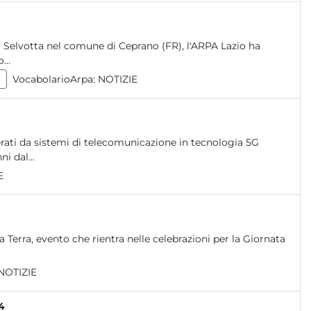
ità Selvotta nel comune di Ceprano (FR), l'ARPA Lazio ha
...
VocabolarioArpa:
NOTIZIE
rati da sistemi di telecomunicazione in tecnologia 5G
i dal...
E
la Terra, evento che rientra nelle celebrazioni per la Giornata
NOTIZIE
4