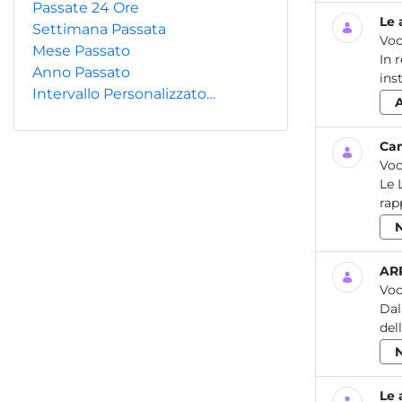
Passate 24 Ore
Le 
Settimana Passata
Voc
Mese Passato
In 
Anno Passato
ins
Intervallo Personalizzato…
Cam
Voc
Le 
rap
ARP
Voc
Dal
dell
Le 