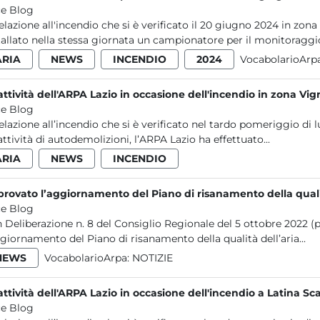
e Blog
relazione all'incendio che si è verificato il 20 giugno 2024 in zo
tallato nella stessa giornata un campionatore per il monitoraggio 
ARIA
NEWS
INCENDIO
2024
VocabolarioArp
attività dell'ARPA Lazio in occasione dell'incendio in zona Vig
e Blog
relazione all’incendio che si è verificato nel tardo pomeriggio di
attività di autodemolizioni, l’ARPA Lazio ha effettuato...
ARIA
NEWS
INCENDIO
rovato l’aggiornamento del Piano di risanamento della qualit
e Blog
 Deliberazione n. 8 del Consiglio Regionale del 5 ottobre 2022 (p
ggiornamento del Piano di risanamento della qualità dell’aria...
NEWS
VocabolarioArpa:
NOTIZIE
attività dell'ARPA Lazio in occasione dell'incendio a Latina Sc
e Blog