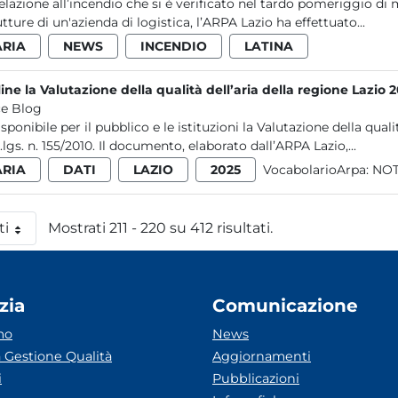
relazione all’incendio che si è verificato nel tardo pomeriggio di
utture di un'azienda di logistica, l’ARPA Lazio ha effettuato...
ARIA
NEWS
INCENDIO
LATINA
ine la Valutazione della qualità dell’aria della regione Lazio 
e Blog
isponibile per il pubblico e le istituzioni la Valutazione della qual
d.lgs. n. 155/2010. Il documento, elaborato dall’ARPA Lazio,...
ARIA
DATI
LAZIO
2025
VocabolarioArpa:
NOT
ti
Mostrati 211 - 220 su 412 risultati.
 pagina
zia
Comunicazione
mo
News
 Gestione Qualità
Aggiornamenti
i
Pubblicazioni