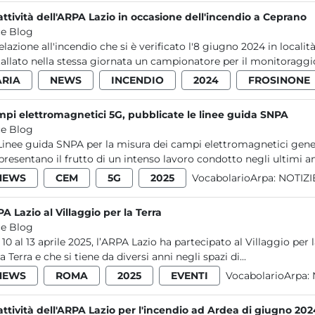
attività dell'ARPA Lazio in occasione dell'incendio a Ceprano
e Blog
relazione all'incendio che si è verificato l'8 giugno 2024 in local
tallato nella stessa giornata un campionatore per il monitoraggio
ARIA
NEWS
INCENDIO
2024
FROSINONE
pi elettromagnetici 5G, pubblicate le linee guida SNPA
e Blog
Linee guida SNPA per la misura dei campi elettromagnetici gene
presentano il frutto di un intenso lavoro condotto negli ultimi ann
NEWS
CEM
5G
2025
VocabolarioArpa:
NOTIZI
A Lazio al Villaggio per la Terra
e Blog
 10 al 13 aprile 2025, l’ARPA Lazio ha partecipato al Villaggio per 
a Terra e che si tiene da diversi anni negli spazi di...
NEWS
ROMA
2025
EVENTI
VocabolarioArpa:
attività dell'ARPA Lazio per l'incendio ad Ardea di giugno 202