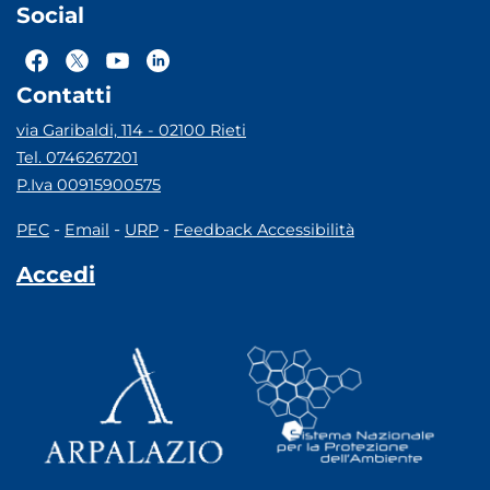
Social
Contatti
via Garibaldi, 114 - 02100 Rieti
Tel. 0746267201
P.Iva 00915900575
-
-
-
PEC
Email
URP
Feedback Accessibilità
Accedi