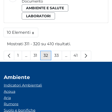
Documento
AMBIENTE E SALUTE
LABORATORI
10 Elementi
Per pagina
Mostrati 311 - 320 su 410 risultati.
1
...
31
32
33
...
41
Pagina
Pagine intermedie
Pagina
Pagina
Pagina
Pagine intermedie
Pagina
Ambiente
Indicatori Ambientali
Acqua
Aria
Rumore
Suolo e bonifiche