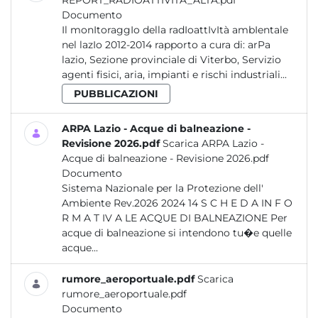
REPORT_RADIOATTIVITA_ALTA.pdf
Documento
Il monItoraggIo della radIoattIvItà ambIentale
nel lazIo 2012-2014 rapporto a cura di: arPa
lazio, Sezione provinciale di Viterbo, Servizio
agenti fisici, aria, impianti e rischi industriali...
PUBBLICAZIONI
ARPA Lazio - Acque di balneazione -
Revisione 2026.pdf
Scarica ARPA Lazio -
Acque di balneazione - Revisione 2026.pdf
Documento
Sistema Nazionale per la Protezione dell'
Ambiente Rev.2026 2024 14 S C H E D A IN F O
R M A T IV A LE ACQUE DI BALNEAZIONE Per
acque di balneazione si intendono tu�e quelle
acque...
rumore_aeroportuale.pdf
Scarica
rumore_aeroportuale.pdf
Documento