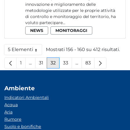
innovazione e miglioramento delle
metodologie utilizzate per le proprie attività
di controllo e monitoraggio del territorio, ha
voluto partecipare...
NEWS
MONITORAGGI
5 Elementi
Mostrati 156 - 160 su 412 risultati.
Per pagina
1
...
31
32
33
...
83
Pagina
Pagine intermedie
Pagina
Pagina
Pagina
Pagine intermedie
Pagina
Ambiente
Indicatori Ambientali
Acqua
Aria
Rumore
Suolo e bonifiche