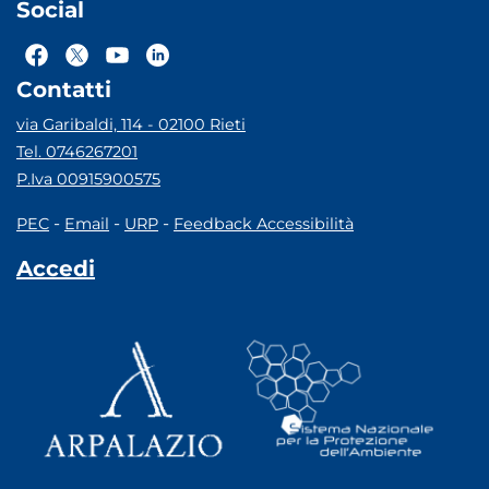
Social
Contatti
via Garibaldi, 114 - 02100 Rieti
Tel. 0746267201
P.Iva 00915900575
-
-
-
PEC
Email
URP
Feedback Accessibilità
Accedi