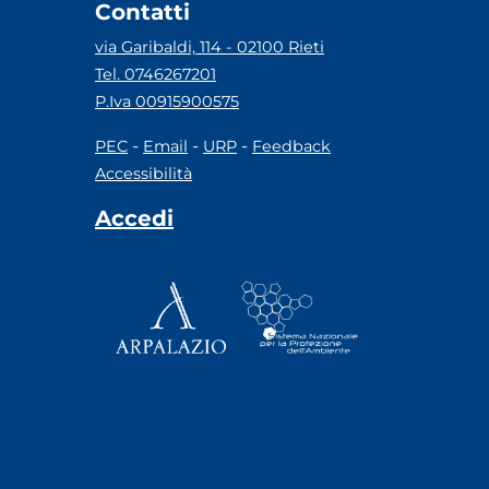
Contatti
via Garibaldi, 114 - 02100 Rieti
Tel. 0746267201
P.Iva 00915900575
-
-
-
PEC
Email
URP
Feedback
Accessibilità
Accedi