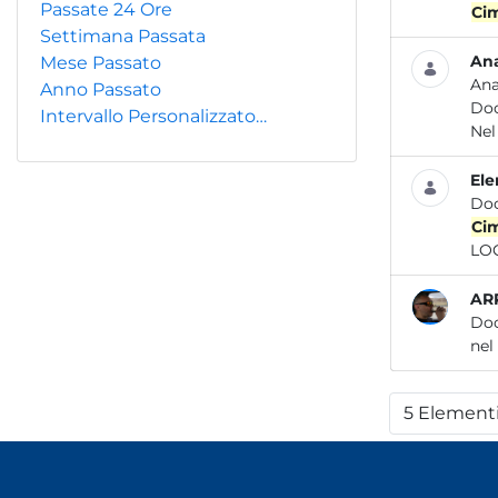
Passate 24 Ore
Ci
Settimana Passata
Ana
Mese Passato
Ana
Anno Passato
Do
Intervallo Personalizzato…
Ne
Ele
Do
Ci
LOC
ARP
Do
nel
5 Element
Per