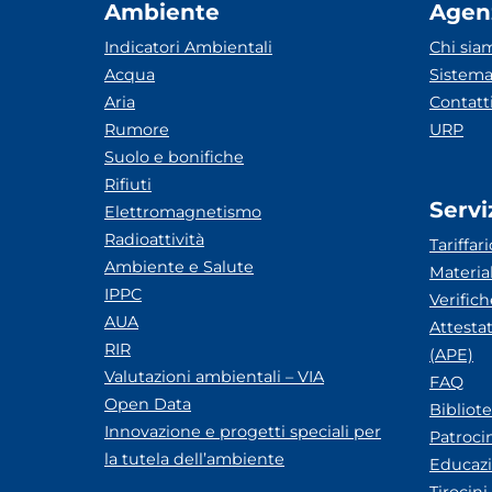
Ambiente
Agen
Indicatori Ambientali
Chi sia
Acqua
Sistema
Aria
Contatt
Rumore
URP
Suolo e bonifiche
Rifiuti
Servi
Elettromagnetismo
Radioattività
Tariffari
Ambiente e Salute
Materia
IPPC
Verific
AUA
Attesta
RIR
(APE)
Valutazioni ambientali – VIA
FAQ
Open Data
Bibliot
Innovazione e progetti speciali per
Patroci
la tutela dell’ambiente
Educazi