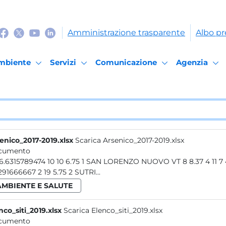
Amministrazione trasparente
Albo pr
mbiente
Servizi
Comunicazione
Agenzia
enico_2017-2019.xlsx
Scarica Arsenico_2017-2019.xlsx
cumento
19 16.6315789474 10 10 6.75 1 SAN LORENZO NUOVO VT 8 8.37 4 
4.6291666667 2 19 5.75 2 SUTRI...
AMBIENTE E SALUTE
nco_siti_2019.xlsx
Scarica Elenco_siti_2019.xlsx
cumento