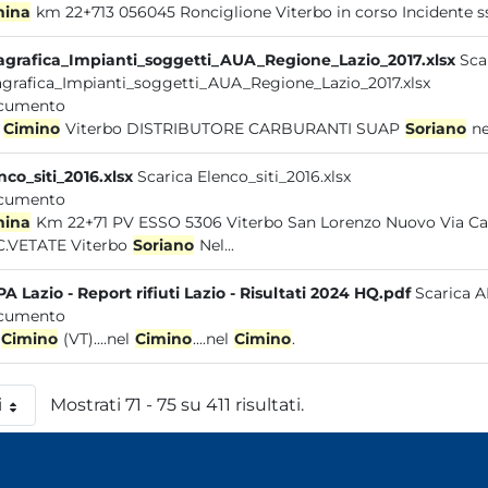
mina
km 22+713 056045 Ronc
grafica_Impianti_soggetti_AUA_Regione_Lazio_2017.xlsx
Sca
grafica_Impianti_soggetti_AUA_Regione_Lazio_2017.xlsx
cumento
l
Cimino
Viterbo DISTRIBUTORE CARBURANTI SUAP
Soriano
n
nco_siti_2016.xlsx
Scarica Elenco_siti_2016.xlsx
cumento
mina
Km 22+71 PV ESSO 5306 Viterbo San Lorenzo Nuovo Via Cassia Km 124+400 EX...DISCARICA COMUNALE IN
.VETATE Viterbo
Soriano
Nel...
A Lazio - Report rifiuti Lazio - Risultati 2024 HQ.pdf
Scarica A
cumento
Cimino
(VT)....nel
Cimino
....nel
Cimino
.
i
Mostrati 71 - 75 su 411 risultati.
 pagina