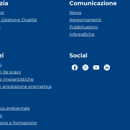
zia
Comunicazione
mo
News
 Gestione Qualità
Aggiornamenti
i
Pubblicazioni
Infografiche
zi
Social
o
li da scavo
he impiantistiche
ti prestazione energetica
eca ambientale
ni
one e formazione