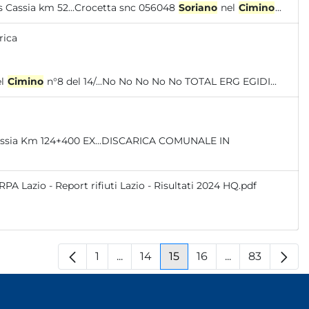
iglione Viterbo in corso Incidente ss Cassia km 52...Crocetta snc 056048
Soriano
nel
Cimino
...
rica
el
Cimino
n°8 del 14/...No No No No No TOTAL ERG EGIDI...
RPA Lazio - Report rifiuti Lazio - Risultati 2024 HQ.pdf
1
...
14
15
16
...
83
Pagina
Pagine intermedie
Pagina
Pagina
Pagina
Pagine interm
Pagina