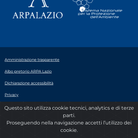
Amministrazione trasparente
Albo pretorio ARPA Lazio
Dichiarazione accessibilità
Privacy
Note legali
Questo sito utilizza cookie tecnici, analytics e di terze
parti.
© 2020 ARPA Lazio - P.Iva 00915900575
Proseguendo nella navigazione accetti l’utilizzo dei
cookie.