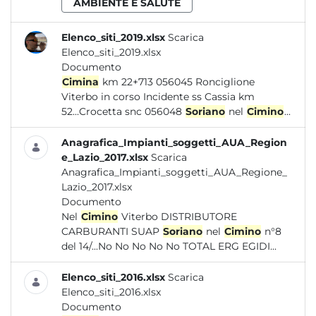
AMBIENTE E SALUTE
Elenco_siti_2019.xlsx
Scarica
Elenco_siti_2019.xlsx
Documento
Cimina
km 22+713 056045 Ronciglione
Viterbo in corso Incidente ss Cassia km
52...Crocetta snc 056048
Soriano
nel
Cimino
...
Anagrafica_Impianti_soggetti_AUA_Region
e_Lazio_2017.xlsx
Scarica
Anagrafica_Impianti_soggetti_AUA_Regione_
Lazio_2017.xlsx
Documento
Nel
Cimino
Viterbo DISTRIBUTORE
CARBURANTI SUAP
Soriano
nel
Cimino
n°8
del 14/...No No No No No TOTAL ERG EGIDI...
Elenco_siti_2016.xlsx
Scarica
Elenco_siti_2016.xlsx
Documento