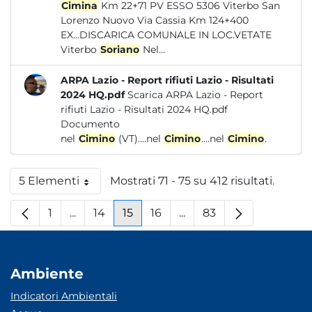
Cimina
Km 22+71 PV ESSO 5306 Viterbo San
Lorenzo Nuovo Via Cassia Km 124+400
EX...DISCARICA COMUNALE IN LOC.VETATE
Viterbo
Soriano
Nel...
ARPA Lazio - Report rifiuti Lazio - Risultati
2024 HQ.pdf
Scarica ARPA Lazio - Report
rifiuti Lazio - Risultati 2024 HQ.pdf
Documento
nel
Cimino
(VT)....nel
Cimino
....nel
Cimino
.
5 Elementi
Mostrati 71 - 75 su 412 risultati.
Per pagina
1
...
14
15
16
...
83
Pagina
Pagine intermedie
Pagina
Pagina
Pagina
Pagine intermedie
Pagina
Ambiente
Indicatori Ambientali