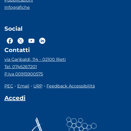
Pubblicazioni
Infografiche
Social
Contatti
via Garibaldi, 114 - 02100 Rieti
Tel. 0746267201
P.Iva 00915900575
-
-
-
PEC
Email
URP
Feedback Accessibilità
Accedi