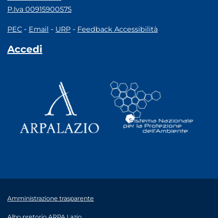
P.Iva 00915900575
-
-
-
PEC
Email
URP
Feedback Accessibilità
Accedi
Amministrazione trasparente
Albo pretorio ARPA Lazio