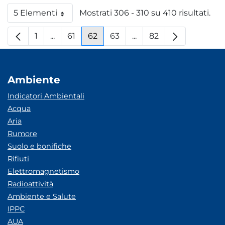
5 Elementi
Mostrati 306 - 310 su 410 risultati.
Per pagina
1
...
61
62
63
...
82
Pagina
Pagine intermedie
Pagina
Pagina
Pagina
Pagine intermedie
Pagina
Ambiente
Indicatori Ambientali
Acqua
Aria
Rumore
Suolo e bonifiche
Rifiuti
Elettromagnetismo
Radioattività
Ambiente e Salute
IPPC
AUA