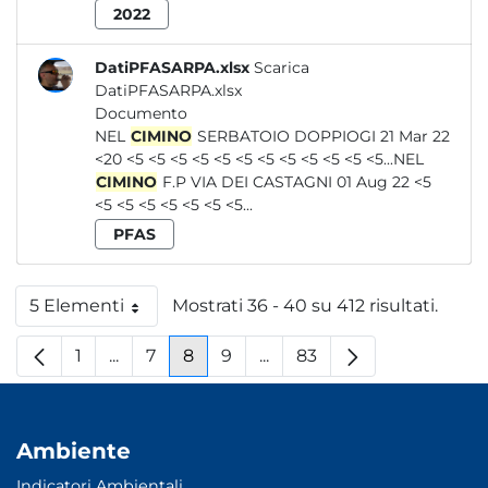
2022
DatiPFASARPA.xlsx
Scarica
DatiPFASARPA.xlsx
Documento
NEL
CIMINO
SERBATOIO DOPPIOGI 21 Mar 22
<20 <5 <5 <5 <5 <5 <5 <5 <5 <5 <5 <5 <5...NEL
CIMINO
F.P VIA DEI CASTAGNI 01 Aug 22 <5
<5 <5 <5 <5 <5 <5 <5...
PFAS
5 Elementi
Mostrati 36 - 40 su 412 risultati.
Per pagina
1
...
7
8
9
...
83
Pagina
Pagine intermedie
Pagina
Pagina
Pagina
Pagine intermedie
Pagina
Ambiente
Indicatori Ambientali