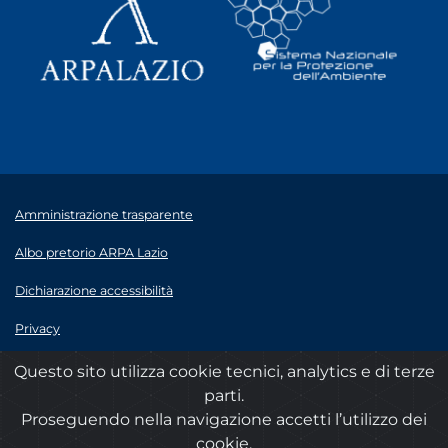
Amministrazione trasparente
Albo pretorio ARPA Lazio
Dichiarazione accessibilità
Privacy
Note legali
Questo sito utilizza cookie tecnici, analytics e di terze
parti.
© 2020 ARPA Lazio - P.Iva 00915900575
Proseguendo nella navigazione accetti l’utilizzo dei
cookie.