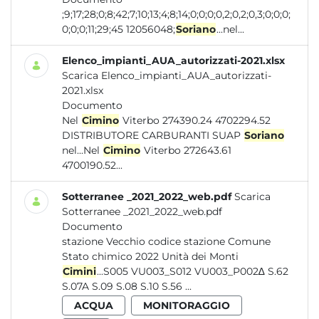
;9;17;28;0;8;42;7;10;13;4;8;14;0;0;0;0,2;0,2;0,3;0;0;0;
0;0;0;11;29;45 12056048;
Soriano
...nel...
Elenco_impianti_AUA_autorizzati-2021.xlsx
Scarica Elenco_impianti_AUA_autorizzati-
2021.xlsx
Documento
Nel
Cimino
Viterbo 274390.24 4702294.52
DISTRIBUTORE CARBURANTI SUAP
Soriano
nel...Nel
Cimino
Viterbo 272643.61
4700190.52...
Sotterranee _2021_2022_web.pdf
Scarica
Sotterranee _2021_2022_web.pdf
Documento
stazione Vecchio codice stazione Comune
Stato chimico 2022 Unità dei Monti
Cimini
...S005 VU003_S012 VU003_P002∆ S.62
S.07A S.09 S.08 S.10 S.56 ...
ACQUA
MONITORAGGIO