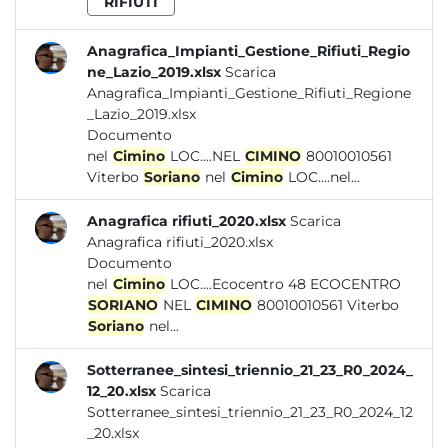
RIFIUTI
Anagrafica_Impianti_Gestione_Rifiuti_Regio
ne_Lazio_2019.xlsx
Scarica
Anagrafica_Impianti_Gestione_Rifiuti_Regione
_Lazio_2019.xlsx
Documento
nel
Cimino
LOC....NEL
CIMINO
80010010561
Viterbo
Soriano
nel
Cimino
LOC....nel...
Anagrafica rifiuti_2020.xlsx
Scarica
Anagrafica rifiuti_2020.xlsx
Documento
nel
Cimino
LOC....Ecocentro 48 ECOCENTRO
SORIANO
NEL
CIMINO
80010010561 Viterbo
Soriano
nel...
Sotterranee_sintesi_triennio_21_23_R0_2024_
12_20.xlsx
Scarica
Sotterranee_sintesi_triennio_21_23_R0_2024_12
_20.xlsx