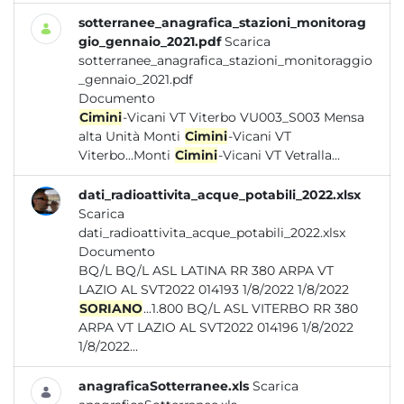
sotterranee_anagrafica_stazioni_monitorag
gio_gennaio_2021.pdf
Scarica
sotterranee_anagrafica_stazioni_monitoraggio
_gennaio_2021.pdf
Documento
Cimini
-Vicani VT Viterbo VU003_S003 Mensa
alta Unità Monti
Cimini
-Vicani VT
Viterbo...Monti
Cimini
-Vicani VT Vetralla...
dati_radioattivita_acque_potabili_2022.xlsx
Scarica
dati_radioattivita_acque_potabili_2022.xlsx
Documento
BQ/L BQ/L ASL LATINA RR 380 ARPA VT
LAZIO AL SVT2022 014193 1/8/2022 1/8/2022
SORIANO
...1.800 BQ/L ASL VITERBO RR 380
ARPA VT LAZIO AL SVT2022 014196 1/8/2022
1/8/2022...
anagraficaSotterranee.xls
Scarica