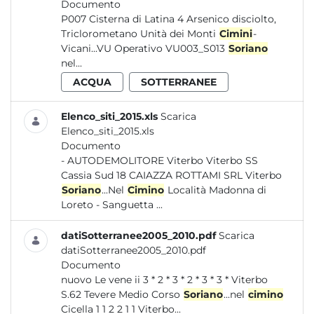
Documento
P007 Cisterna di Latina 4 Arsenico disciolto,
Triclorometano Unità dei Monti
Cimini
-
Vicani...VU Operativo VU003_S013
Soriano
nel...
ACQUA
SOTTERRANEE
Elenco_siti_2015.xls
Scarica
Elenco_siti_2015.xls
Documento
- AUTODEMOLITORE Viterbo Viterbo SS
Cassia Sud 18 CAIAZZA ROTTAMI SRL Viterbo
Soriano
...Nel
Cimino
Località Madonna di
Loreto - Sanguetta ...
datiSotterranee2005_2010.pdf
Scarica
datiSotterranee2005_2010.pdf
Documento
nuovo Le vene ii 3 * 2 * 3 * 2 * 3 * 3 * Viterbo
S.62 Tevere Medio Corso
Soriano
...nel
cimino
Cicella 1 1 2 2 1 1 Viterbo...