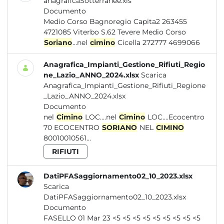
anagraficaSotterranee.xls
Documento
Medio Corso Bagnoregio Capita2 263455
4721085 Viterbo S.62 Tevere Medio Corso
Soriano
...nel
cimino
Cicella 272777 4699066
Anagrafica_Impianti_Gestione_Rifiuti_Regio
ne_Lazio_ANNO_2024.xlsx
Scarica
Anagrafica_Impianti_Gestione_Rifiuti_Regione
_Lazio_ANNO_2024.xlsx
Documento
nel
Cimino
LOC....nel
Cimino
LOC....Ecocentro
70 ECOCENTRO
SORIANO
NEL
CIMINO
80010010561...
RIFIUTI
DatiPFASaggiornamento02_10_2023.xlsx
Scarica
DatiPFASaggiornamento02_10_2023.xlsx
Documento
FASELLO 01 Mar 23 <5 <5 <5 <5 <5 <5 <5 <5 <5