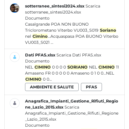
sotterranee_sintesi2024.xlsx
Scarica
sotterranee_sintesi2024.xlsx
Documento
Casalgrande POA NON BUONO
Triclorometano Viterbo VU003_S019
Soriano
nel
Cimino
...Acquaspasa POA BUONO Viterbo
VU003_S021 ...
Dati PFAS.xlsx
Scarica Dati PFAS.xlsx
Documento
NEL
CIMINO
0 0 0 0
SORIANO
NEL
CIMINO
11
Amaseno FR 0 0 0 0 0 Amaseno 0 1 0 0...NEL
CIMINO
0 0...
AMBIENTE E SALUTE
PFAS
Anagrafica_Impianti_Gestione_Rifiuti_Regio
ne_Lazio_2015.xlsx
Scarica
Anagrafica_Impianti_Gestione_Rifiuti_Regione
_Lazio_2015.xlsx
Documento