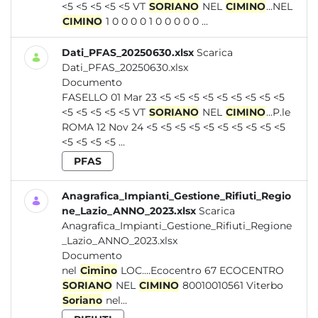
<5 <5 <5 <5 <5 VT
SORIANO
NEL
CIMINO
...NEL
CIMINO
1 0 0 0 0 1 0 0 0 0 0 ...
Dati_PFAS_20250630.xlsx
Scarica
Dati_PFAS_20250630.xlsx
Documento
FASELLO 01 Mar 23 <5 <5 <5 <5 <5 <5 <5 <5 <5
<5 <5 <5 <5 <5 VT
SORIANO
NEL
CIMINO
...P.le
ROMA 12 Nov 24 <5 <5 <5 <5 <5 <5 <5 <5 <5 <5
<5 <5 <5 <5 ...
PFAS
Anagrafica_Impianti_Gestione_Rifiuti_Regio
ne_Lazio_ANNO_2023.xlsx
Scarica
Anagrafica_Impianti_Gestione_Rifiuti_Regione
_Lazio_ANNO_2023.xlsx
Documento
nel
Cimino
LOC....Ecocentro 67 ECOCENTRO
SORIANO
NEL
CIMINO
80010010561 Viterbo
Soriano
nel...