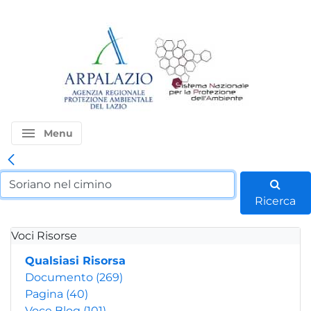
menu
Menu
Ricerca
Voci Risorse
Qualsiasi Risorsa
Documento
(269)
Pagina
(40)
Voce Blog
(101)