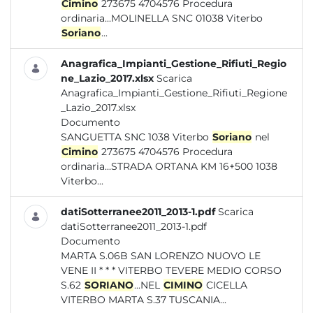
Cimino
273675 4704576 Procedura
ordinaria...MOLINELLA SNC 01038 Viterbo
Soriano
...
Anagrafica_Impianti_Gestione_Rifiuti_Regio
ne_Lazio_2017.xlsx
Scarica
Anagrafica_Impianti_Gestione_Rifiuti_Regione
_Lazio_2017.xlsx
Documento
SANGUETTA SNC 1038 Viterbo
Soriano
nel
Cimino
273675 4704576 Procedura
ordinaria...STRADA ORTANA KM 16+500 1038
Viterbo...
datiSotterranee2011_2013-1.pdf
Scarica
datiSotterranee2011_2013-1.pdf
Documento
MARTA S.06B SAN LORENZO NUOVO LE
VENE II * * * VITERBO TEVERE MEDIO CORSO
S.62
SORIANO
...NEL
CIMINO
CICELLA
VITERBO MARTA S.37 TUSCANIA...