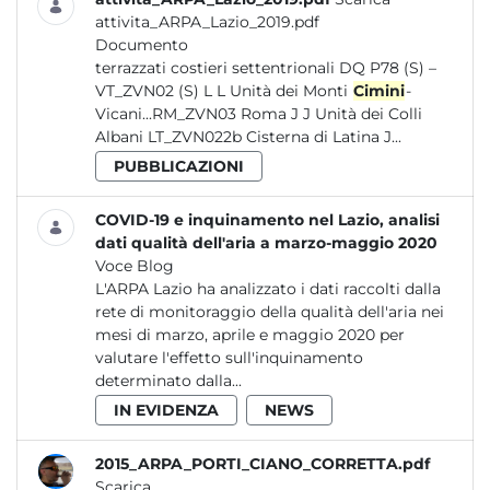
attivita_ARPA_Lazio_2019.pdf
Documento
terrazzati costieri settentrionali DQ P78 (S) –
VT_ZVN02 (S) L L Unità dei Monti
Cimini
-
Vicani...RM_ZVN03 Roma J J Unità dei Colli
Albani LT_ZVN022b Cisterna di Latina J...
PUBBLICAZIONI
COVID-19 e inquinamento nel Lazio, analisi
dati qualità dell'aria a marzo-maggio 2020
Voce Blog
L'ARPA Lazio ha analizzato i dati raccolti dalla
rete di monitoraggio della qualità dell'aria nei
mesi di marzo, aprile e maggio 2020 per
valutare l'effetto sull'inquinamento
determinato dalla...
IN EVIDENZA
NEWS
2015_ARPA_PORTI_CIANO_CORRETTA.pdf
Scarica