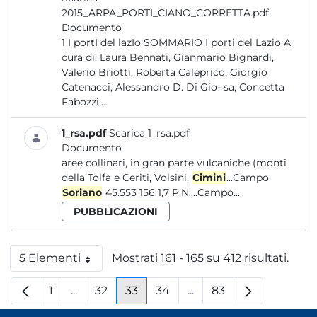
2015_ARPA_PORTI_CIANO_CORRETTA.pdf
Documento
1 I portI del lazIo SOMMARIO I porti del Lazio A
cura di: Laura Bennati, Gianmario Bignardi,
Valerio Briotti, Roberta Caleprico, Giorgio
Catenacci, Alessandro D. Di Gio- sa, Concetta
Fabozzi,...
1_rsa.pdf
Scarica 1_rsa.pdf
Documento
aree collinari, in gran parte vulcaniche (monti
della Tolfa e Ceriti, Volsini,
Cimini
...Campo
Soriano
45.553 156 1,7 P.N....Campo...
PUBBLICAZIONI
5 Elementi
Mostrati 161 - 165 su 412 risultati.
Per pagina
1
...
32
33
34
...
83
Pagina
Pagine intermedie
Pagina
Pagina
Pagina
Pagine intermedie
Pagina