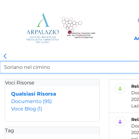
A
Voci Risorse
Rel
Do
Qualsiasi Risorsa
2021 Attività dei laboratori dell’ARPA Lazio per la prevenzione e il controllo delle contamina
Documento
(95)
Voce Blog
(1)
Rel
Do
Tag
2023 Le attività dei laboratori dell’ARPA Lazio per la prevenzione e il controllo del