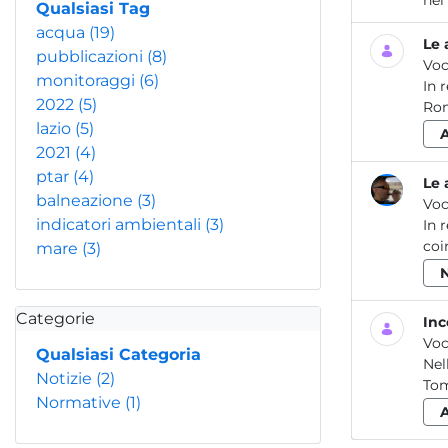
Qualsiasi Tag
acqua
(19)
Le 
pubblicazioni
(8)
Voc
monitoraggi
(6)
In 
2022
(5)
Rom
lazio
(5)
2021
(4)
ptar
(4)
Le 
balneazione
(3)
Voc
indicatori ambientali
(3)
In 
coi
mare
(3)
Categorie
Inc
Voc
Qualsiasi Categoria
Nel
Notizie
(2)
Tom
Normative
(1)