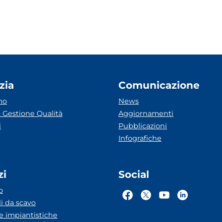
zia
Comunicazione
mo
News
 Gestione Qualità
Aggiornamenti
i
Pubblicazioni
Infografiche
zi
Social
o
li da scavo
he impiantistiche