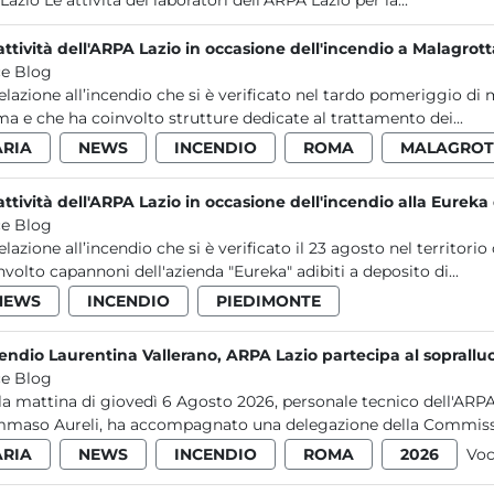
nel Lazio Le attività dei laboratori dell’ARPA Lazio per la...
attività dell'ARPA Lazio in occasione dell'incendio a Malagrot
e Blog
relazione all’incendio che si è verificato nel tardo pomeriggio di
a e che ha coinvolto strutture dedicate al trattamento dei...
ARIA
NEWS
INCENDIO
ROMA
MALAGROT
attività dell'ARPA Lazio in occasione dell'incendio alla Eurek
e Blog
relazione all’incendio che si è verificato il 23 agosto nel terri
nvolto capannoni dell'azienda "Eureka" adibiti a deposito di...
NEWS
INCENDIO
PIEDIMONTE
endio Laurentina Vallerano, ARPA Lazio partecipa al soprall
e Blog
la mattina di giovedì 6 Agosto 2026, personale tecnico dell'ARPA
maso Aureli, ha accompagnato una delegazione della Commissi
ARIA
NEWS
INCENDIO
ROMA
2026
Voc