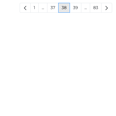
1
...
37
38
39
...
83
Pagina
Pagine intermedie
Pagina
Pagina
Pagina
Pagine interm
Pagina