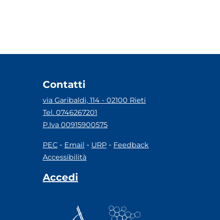
Contatti
via Garibaldi, 114 - 02100 Rieti
Tel. 0746267201
P.Iva 00915900575
-
-
-
PEC
Email
URP
Feedback
Accessibilità
Accedi