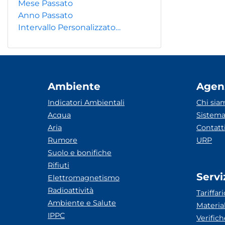
Mese Passato
Anno Passato
Intervallo Personalizzato…
Ambiente
Agen
Indicatori Ambientali
Chi sia
Acqua
Sistema
Aria
Contatt
Rumore
URP
Suolo e bonifiche
Rifiuti
Servi
Elettromagnetismo
Radioattività
Tariffari
Ambiente e Salute
Materia
IPPC
Verific