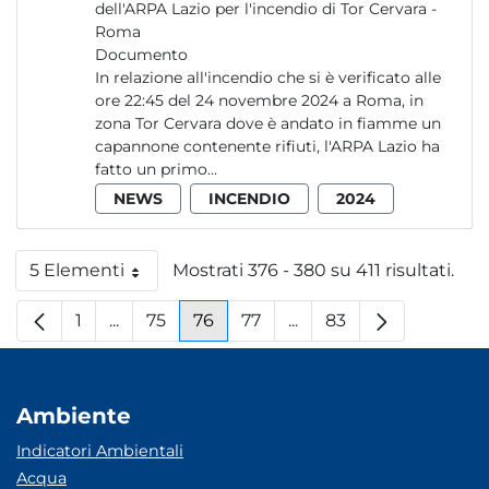
dell'ARPA Lazio per l'incendio di Tor Cervara -
Roma
Documento
In relazione all'incendio che si è verificato alle
ore 22:45 del 24 novembre 2024 a Roma, in
zona Tor Cervara dove è andato in fiamme un
capannone contenente rifiuti, l'ARPA Lazio ha
fatto un primo...
NEWS
INCENDIO
2024
5 Elementi
Mostrati 376 - 380 su 411 risultati.
Per pagina
1
...
75
76
77
...
83
Pagina
Pagine intermedie
Pagina
Pagina
Pagina
Pagine intermedie
Pagina
Ambiente
Indicatori Ambientali
Acqua