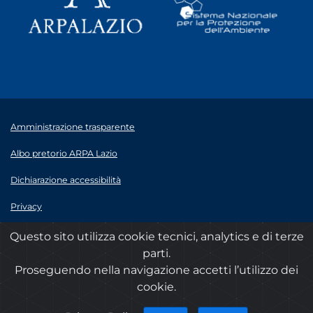
Amministrazione trasparente
Albo pretorio ARPA Lazio
Dichiarazione accessibilità
Privacy
Note legali
Questo sito utilizza cookie tecnici, analytics e di terze
parti.
© 2020 ARPA Lazio - P.Iva 00915900575
Proseguendo nella navigazione accetti l’utilizzo dei
cookie.