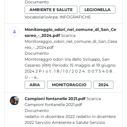
Documento
AMBIENTE E SALUTE
LEGIONELLA
VocabolarioArpa:
INFOGRAFICHE
Monitoraggio_odori_nel_comune_di_San_Ce
sareo_-_2024.pdf
Scarica
Monitoraggio_odori_nel_comune_di_San_Cesa
reo_-_2024.pdf
Documento
Monitoraggio odori Via dello Sviluppo, San
Cesareo (RM) Periodo: 15 maggio al 19 giugno
2024 2 P r o t . 1 8 / 1 0 / 2 0 2 4 . 0 0 7 5 4 0 8 .
U - - a...
ARIA
MONITORAGGIO
2024
Campioni fontanelle 2021.pdf
Scarica
Campioni fontanelle 2021.pdf
Documento
redatto in dicembre 2022 redatto in dicembre
2022 Servizio Ambiente e Salute Servizio