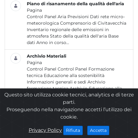
Piano di risanamento della qualità dell'aria
Pagina
Control Panel Aria Previsioni Dati rete micro-
meteorologica Comprensorio di Civitavecchia
Inventario regionale delle emissioni in
atmosfera Stato della qualità dell'aria Base
dati Anno in corso...
Archivio Materiali
Pagina
Control Panel Control Panel Formazione
tecnica Educazione alla sostenibilità
Informazioni generali e sedi Archivio
formazione tecnica Archivio Educazione alla
Questo sito utilizza cookie tecnici, analytics e di terze
sostenibilità Archivio materiali Cerca...
parti.
Riferimenti Normativi
Proseguendo nella navigazione accetti l’utilizzo dei
Pagina
cookie.
Control Panel Aria Previsioni Dati rete micro-
meteorologica Comprensorio di Civitavecchia
cookies
Privacy Policy
i cookies
i cookies
Accetta
Rifiuta
Inventario regionale delle emissioni in