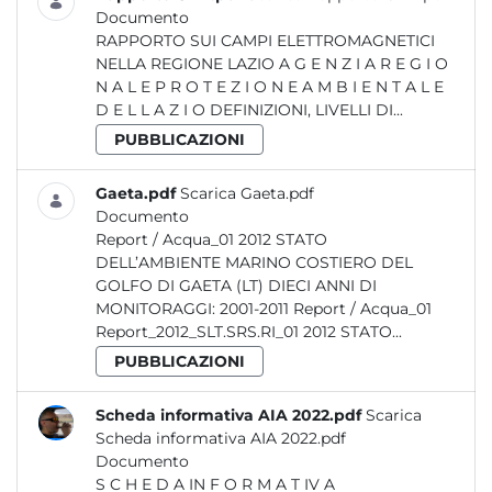
Documento
RAPPORTO SUI CAMPI ELETTROMAGNETICI
NELLA REGIONE LAZIO A G E N Z I A R E G I O
N A L E P R O T E Z I O N E A M B I E N T A L E
D E L L A Z I O DEFINIZIONI, LIVELLI DI...
PUBBLICAZIONI
Gaeta.pdf
Scarica Gaeta.pdf
Documento
Report / Acqua_01 2012 STATO
DELL’AMBIENTE MARINO COSTIERO DEL
GOLFO DI GAETA (LT) DIECI ANNI DI
MONITORAGGI: 2001-2011 Report / Acqua_01
Report_2012_SLT.SRS.RI_01 2012 STATO...
PUBBLICAZIONI
Scheda informativa AIA 2022.pdf
Scarica
Scheda informativa AIA 2022.pdf
Documento
S C H E D A IN F O R M A T IV A