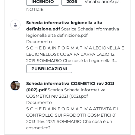
INCENDIO
2026
VocabolarioArpa:
NOTIZIE
Scheda informativa legionella alta
definizione.pdf
Scarica Scheda informativa
legionella alta definizione.pdf
Documento
S C H E D A IN F O R M A T IV A LEGIONELLA E
LEGIONELLOSI: COSA FA L’ARPA LAZIO 12
2019 SOMMARIO Che cos'è la Legionella 3...
PUBBLICAZIONI
Scheda informativa COSMETICI rev 2021
(002).pdf
Scarica Scheda informativa
COSMETICI rev 2021 (002).pdf
Documento
S C H E D A IN F O R M A T IV A ATTIVITÀ DI
CONTROLLO SUI PRODOTTI COSMETICI 01
2013 Rev. 2021 SOMMARIO Che cosa è un
cosmetico? ...