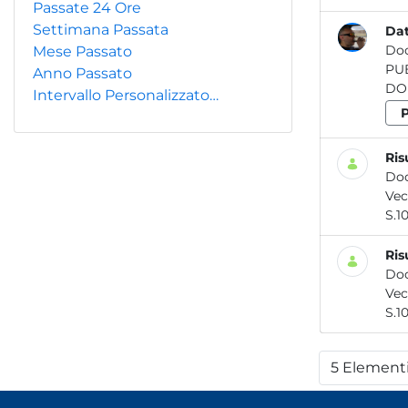
Passate 24 Ore
Settimana Passata
Dat
Do
Mese Passato
Anno Passato
DOP
Intervallo Personalizzato…
Ris
Do
Ris
Do
5 Element
Per