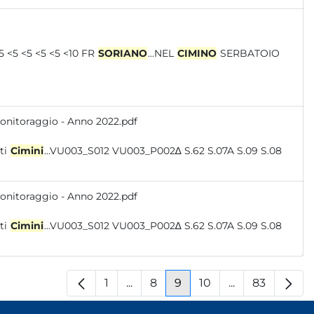
PUBBLICA-VIA ISOLA FARNESE 21 Mar 22 <20 <5 <5 <5 <5 <5 <5 <5 <5 <5 <5 <5 <5 <10 FR
SORIANO
...NEL
CIMINO
SERBATOIO
monitoraggio - Anno 2022.pdf
dei Monti
Cimini
...VU003_S012 VU003_P002∆ S.62 S.07A S.09 S.08
monitoraggio - Anno 2022.pdf
dei Monti
Cimini
...VU003_S012 VU003_P002∆ S.62 S.07A S.09 S.08
1
...
8
9
10
...
83
Pagina
Pagine intermedie
Pagina
Pagina
Pagina
Pagine interm
Pagina