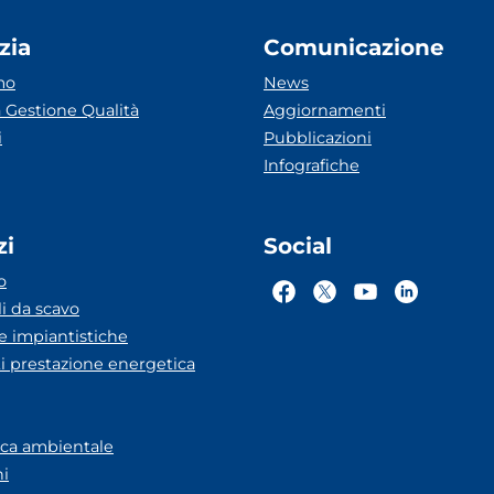
zia
Comunicazione
mo
News
 Gestione Qualità
Aggiornamenti
i
Pubblicazioni
Infografiche
zi
Social
o
li da scavo
he impiantistiche
ti prestazione energetica
eca ambientale
ni