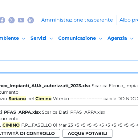
Amministrazione trasparente
Albo pr
mbiente
Servizi
Comunicazione
Agenzia
nco_Impianti_AUA_autorizzati_2023.xlsx
Scarica Elenco_Impia
cumento
izio
Soriano
nel
Cimino
Viterbo ---------- ---------- canile DD NRG
i_PFAS_ARPA.xlsx
Scarica Dati_PFAS_ARPA.xlsx
cumento
L
CIMINO
ATTIVITÀ DI CONTROLLO
ACQUE POTABILI