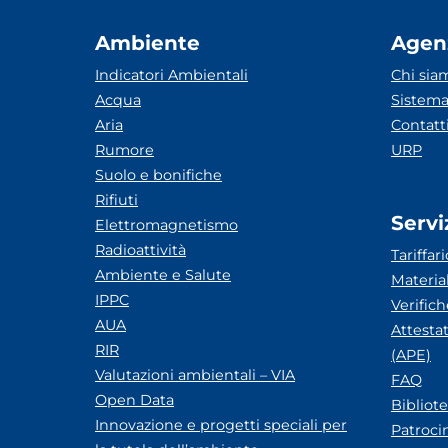
Ambiente
Agen
Indicatori Ambientali
Chi sia
Acqua
Sistema
Aria
Contatt
Rumore
URP
Suolo e bonifiche
Rifiuti
Servi
Elettromagnetismo
Radioattività
Tariffari
Ambiente e Salute
Materia
IPPC
Verific
AUA
Attesta
RIR
(APE)
Valutazioni ambientali – VIA
FAQ
Open Data
Bibliot
Innovazione e progetti speciali per
Patroci