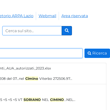
etorio ARPA Lazio
Webmail
Area riservata
Cerca nel sito:
Cerca
Ricerca
nti_AUA_autorizzati_2023.xlsx
 208 del 07...nel
Cimino
Viterbo 272506.97...
F.P....FASELLO 01 Mar 23 <5 <5 <5 <5 <5 <5 <5 <5 <5 <5 <5 <5 <5 <5 VT
SORIANO
NEL
CIMINO
...NEL...