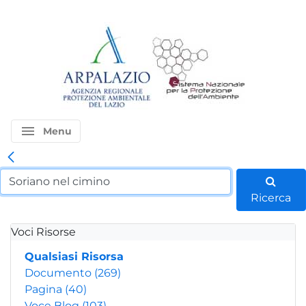
menu
Menu
Ricerca
Voci Risorse
Qualsiasi Risorsa
Documento
(269)
Pagina
(40)
Voce Blog
(103)