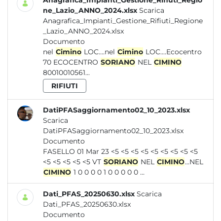
Anagrafica_Impianti_Gestione_Rifiuti_Regio
ne_Lazio_ANNO_2024.xlsx
Scarica
Anagrafica_Impianti_Gestione_Rifiuti_Regione
_Lazio_ANNO_2024.xlsx
Documento
nel
Cimino
LOC....nel
Cimino
LOC....Ecocentro
70 ECOCENTRO
SORIANO
NEL
CIMINO
80010010561...
RIFIUTI
DatiPFASaggiornamento02_10_2023.xlsx
Scarica
DatiPFASaggiornamento02_10_2023.xlsx
Documento
FASELLO 01 Mar 23 <5 <5 <5 <5 <5 <5 <5 <5 <5
<5 <5 <5 <5 <5 VT
SORIANO
NEL
CIMINO
...NEL
CIMINO
1 0 0 0 0 1 0 0 0 0 0 ...
Dati_PFAS_20250630.xlsx
Scarica
Dati_PFAS_20250630.xlsx
Documento