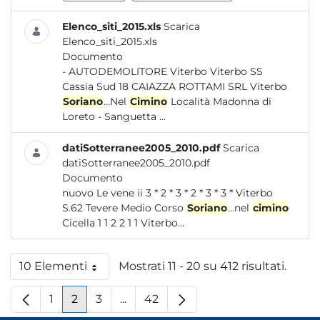
Elenco_siti_2015.xls
Scarica
Elenco_siti_2015.xls
Documento
- AUTODEMOLITORE Viterbo Viterbo SS
Cassia Sud 18 CAIAZZA ROTTAMI SRL Viterbo
Soriano
...Nel
Cimino
Località Madonna di
Loreto - Sanguetta ...
datiSotterranee2005_2010.pdf
Scarica
datiSotterranee2005_2010.pdf
Documento
nuovo Le vene ii 3 * 2 * 3 * 2 * 3 * 3 * Viterbo
S.62 Tevere Medio Corso
Soriano
...nel
cimino
Cicella 1 1 2 2 1 1 Viterbo...
10 Elementi
Mostrati 11 - 20 su 412 risultati.
Per pagina
1
2
3
...
42
Pagina
Pagina
Pagina
Pagine intermedie
Pagina