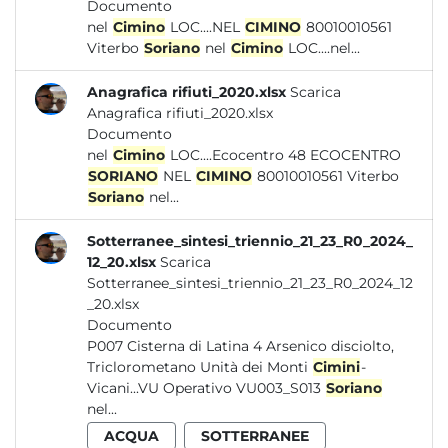
Documento
nel
Cimino
LOC....NEL
CIMINO
80010010561
Viterbo
Soriano
nel
Cimino
LOC....nel...
Anagrafica rifiuti_2020.xlsx
Scarica
Anagrafica rifiuti_2020.xlsx
Documento
nel
Cimino
LOC....Ecocentro 48 ECOCENTRO
SORIANO
NEL
CIMINO
80010010561 Viterbo
Soriano
nel...
Sotterranee_sintesi_triennio_21_23_R0_2024_
12_20.xlsx
Scarica
Sotterranee_sintesi_triennio_21_23_R0_2024_12
_20.xlsx
Documento
P007 Cisterna di Latina 4 Arsenico disciolto,
Triclorometano Unità dei Monti
Cimini
-
Vicani...VU Operativo VU003_S013
Soriano
nel...
ACQUA
SOTTERRANEE