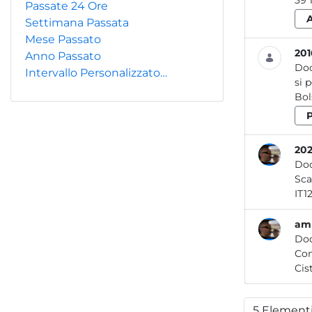
Passate 24 Ore
Settimana Passata
Mese Passato
201
Anno Passato
Do
Intervallo Personalizzato…
si 
Bols
202
Do
amb
Do
Com
5 Element