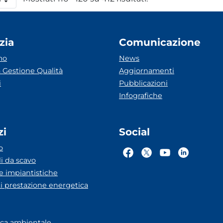
 pagina
zia
Comunicazione
mo
News
 Gestione Qualità
Aggiornamenti
i
Pubblicazioni
Infografiche
zi
Social
o
li da scavo
he impiantistiche
ti prestazione energetica
eca ambientale