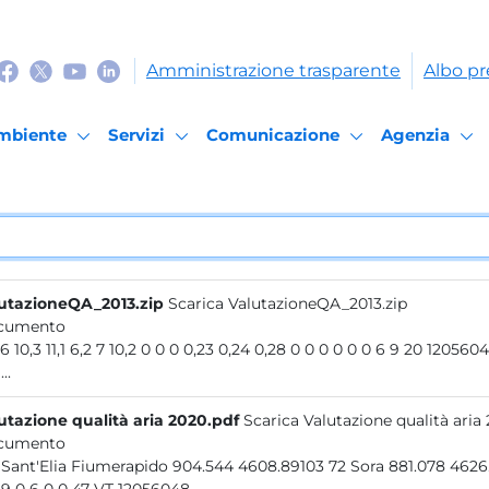
Amministrazione trasparente
Albo pr
mbiente
Servizi
Comunicazione
Agenzia
utazioneQA_2013.zip
Scarica ValutazioneQA_2013.zip
cumento
0 9,6 10,3 11,1 6,2 7 10,2 0 0 0 0,23 0,24 0,28 0 0 0 0 0 0 6
..
utazione qualità aria 2020.pdf
Scarica Valutazione qualità aria
cumento
128 Sant'Elia Fiumerapido 904.544 4608.89103 72 Sora