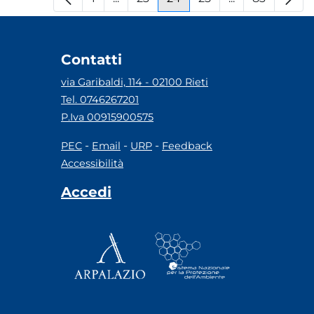
Pagina
Pagine intermedie
Pagina
Pagina
Pagina
Pagine interm
Pagina
Contatti
via Garibaldi, 114 - 02100 Rieti
Tel. 0746267201
P.Iva 00915900575
-
-
-
PEC
Email
URP
Feedback
Accessibilità
Accedi