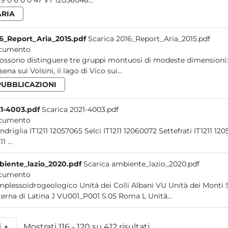
39 19 0 6 0 0 47 VT 12056048...
ARIA
6_Report_Aria_2015.pdf
Scarica 2016_Report_Aria_2015.pdf
cumento
possono distinguere tre gruppi montuosi di modeste dimensioni: i
ena sui Volsini, il lago di Vico sui...
PUBBLICAZIONI
1-4003.pdf
Scarica 2021-4003.pdf
cumento
Scandriglia IT1211 12057065 S
IT1211 ...
iente_lazio_2020.pdf
Scarica ambiente_lazio_2020.pdf
cumento
plessoidrogeologico Unità dei Colli Albani VU Unità dei Monti 
Cisterna di Latina J VU001_P001 S.05 Roma L Unità...
i
Mostrati 116 - 120 su 412 risultati.