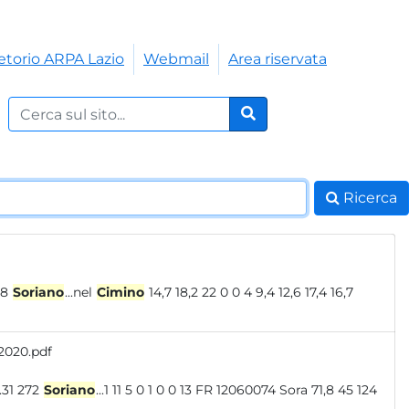
etorio ARPA Lazio
Webmail
Area riservata
Cerca nel sito:
Cerca
Ricerca
 9 20 12056048
Soriano
...nel
Cimino
14,7 18,2 22 0 0 4 9,4 12,6 17,4 16,7
 2020.pdf
 881.078 4626.31 272
Soriano
...1 11 5 0 1 0 0 13 FR 12060074 Sora 71,8 45 124