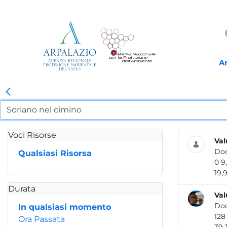
A
Voci Risorse
Val
Do
Qualsiasi Risorsa
19,9.
Durata
Val
Do
In qualsiasi momento
Ora Passata