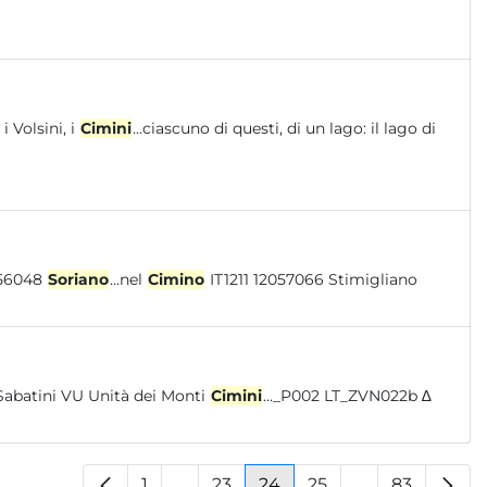
 Volsini, i
Cimini
...ciascuno di questi, di un lago: il lago di
elci IT1211 12060072 Settefrati IT1211 12056048
Soriano
...nel
Cimino
IT1211 12057066 Stimigliano
Sabatini VU Unità dei Monti
Cimini
..._P002 LT_ZVN022b ∆
1
...
23
24
25
...
83