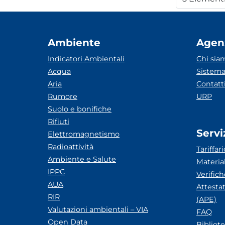
Per
Ambiente
Agen
Indicatori Ambientali
Chi sia
Acqua
Sistema
Aria
Contatt
Rumore
URP
Suolo e bonifiche
Rifiuti
Servi
Elettromagnetismo
Radioattività
Tariffari
Ambiente e Salute
Materia
IPPC
Verific
AUA
Attesta
RIR
(APE)
Valutazioni ambientali – VIA
FAQ
Open Data
Bibliot