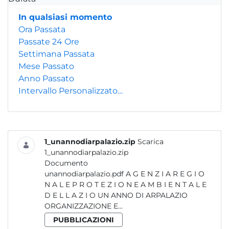
In qualsiasi momento
Ora Passata
Passate 24 Ore
Settimana Passata
Mese Passato
Anno Passato
Intervallo Personalizzato…
1_unannodiarpalazio.zip
Scarica
1_unannodiarpalazio.zip
Documento
unannodiarpalazio.pdf A G E N Z I A R E G I O
N A L E P R O T E Z I O N E A M B I E N T A L E
D E L L A Z I O UN ANNO DI ARPALAZIO
ORGANIZZAZIONE E...
PUBBLICAZIONI