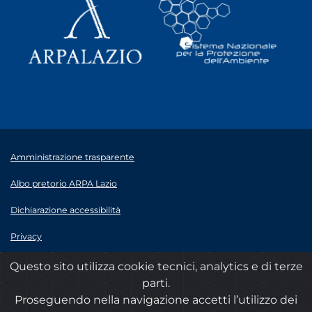
Amministrazione trasparente
Albo pretorio ARPA Lazio
Dichiarazione accessibilità
Privacy
Note legali
Questo sito utilizza cookie tecnici, analytics e di terze
parti.
© 2020 ARPA Lazio - P.Iva 00915900575
Proseguendo nella navigazione accetti l’utilizzo dei