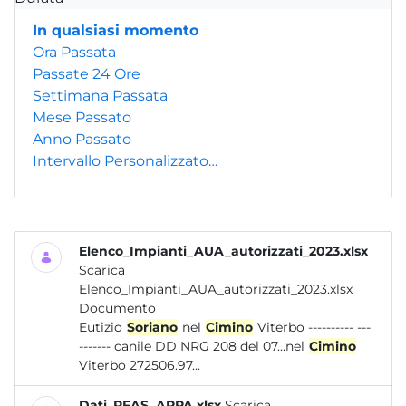
In qualsiasi momento
Ora Passata
Passate 24 Ore
Settimana Passata
Mese Passato
Anno Passato
Intervallo Personalizzato…
Elenco_Impianti_AUA_autorizzati_2023.xlsx
Scarica
Elenco_Impianti_AUA_autorizzati_2023.xlsx
Documento
Eutizio
Soriano
nel
Cimino
Viterbo ---------- ---
------- canile DD NRG 208 del 07...nel
Cimino
Viterbo 272506.97...
Dati_PFAS_ARPA.xlsx
Scarica