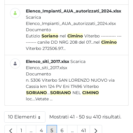
Elenco_Impianti_AUA_autorizzati_2024.xlsx
Scarica
Elenco_Impianti_AUA_autorizzati_2024.xlsx
Documento
Eutizio
Soriano
nel
Cimino
Viterbo ---------- ---
------- canile DD NRG 208 del 07...nel
Cimino
Viterbo 272506.97...
Elenco_siti_2017.xlsx
Scarica
Elenco_siti_2017.xlsx
Documento
n. 5306 Viterbo SAN LORENZO NUOVO via
Cassia km 124 PV Eni 17496 Viterbo
SORIANO
...
SORIANO
NEL
CIMINO
loc....Vetate ...
10 Elementi
Mostrati 41 - 50 su 410 risultati.
Per pagina
1
...
4
5
6
...
41