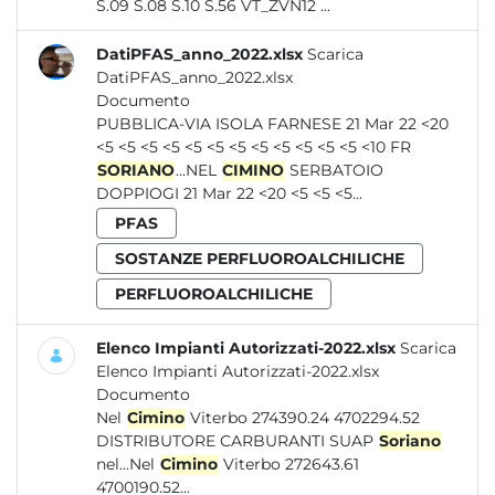
S.09 S.08 S.10 S.56 VT_ZVN12 ...
DatiPFAS_anno_2022.xlsx
Scarica
DatiPFAS_anno_2022.xlsx
Documento
PUBBLICA-VIA ISOLA FARNESE 21 Mar 22 <20
<5 <5 <5 <5 <5 <5 <5 <5 <5 <5 <5 <5 <10 FR
SORIANO
...NEL
CIMINO
SERBATOIO
DOPPIOGI 21 Mar 22 <20 <5 <5 <5...
PFAS
SOSTANZE PERFLUOROALCHILICHE
PERFLUOROALCHILICHE
Elenco Impianti Autorizzati-2022.xlsx
Scarica
Elenco Impianti Autorizzati-2022.xlsx
Documento
Nel
Cimino
Viterbo 274390.24 4702294.52
DISTRIBUTORE CARBURANTI SUAP
Soriano
nel...Nel
Cimino
Viterbo 272643.61
4700190.52...