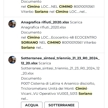
Documento
nel
Cimino
LOC....NEL
CIMINO
80010010561
Viterbo
Soriano
nel
Cimino
LOC....nel...
Anagrafica rifiuti_2020.xlsx
Scarica
Anagrafica rifiuti_2020.xlsx
Documento
nel
Cimino
LOC....Ecocentro 48 ECOCENTRO
SORIANO
NEL
CIMINO
80010010561 Viterbo
Soriano
nel...
Sotterranee_sintesi_triennio_21_23_R0_2024_
12_20.xlsx
Scarica
Sotterranee_sintesi_triennio_21_23_R0_2024_12
_20.xlsx
Documento
P007 Cisterna di Latina 4 Arsenico disciolto,
Triclorometano Unità dei Monti
Cimini
-
Vicani...VU Operativo VU003_S013
Soriano
nel...
ACQUA
SOTTERRANEE