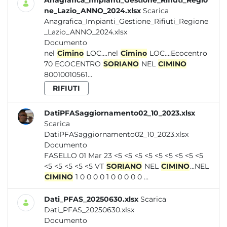
Anagrafica_Impianti_Gestione_Rifiuti_Regio
ne_Lazio_ANNO_2024.xlsx
Scarica
Anagrafica_Impianti_Gestione_Rifiuti_Regione
_Lazio_ANNO_2024.xlsx
Documento
nel
Cimino
LOC....nel
Cimino
LOC....Ecocentro
70 ECOCENTRO
SORIANO
NEL
CIMINO
80010010561...
RIFIUTI
DatiPFASaggiornamento02_10_2023.xlsx
Scarica
DatiPFASaggiornamento02_10_2023.xlsx
Documento
FASELLO 01 Mar 23 <5 <5 <5 <5 <5 <5 <5 <5 <5
<5 <5 <5 <5 <5 VT
SORIANO
NEL
CIMINO
...NEL
CIMINO
1 0 0 0 0 1 0 0 0 0 0 ...
Dati_PFAS_20250630.xlsx
Scarica
Dati_PFAS_20250630.xlsx
Documento