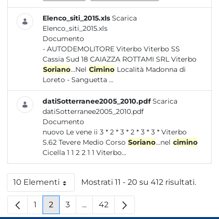
Elenco_siti_2015.xls
Scarica
Elenco_siti_2015.xls
Documento
- AUTODEMOLITORE Viterbo Viterbo SS
Cassia Sud 18 CAIAZZA ROTTAMI SRL Viterbo
Soriano
...Nel
Cimino
Località Madonna di
Loreto - Sanguetta ...
datiSotterranee2005_2010.pdf
Scarica
datiSotterranee2005_2010.pdf
Documento
nuovo Le vene ii 3 * 2 * 3 * 2 * 3 * 3 * Viterbo
S.62 Tevere Medio Corso
Soriano
...nel
cimino
Cicella 1 1 2 2 1 1 Viterbo...
10 Elementi
Mostrati 11 - 20 su 412 risultati.
Per pagina
1
2
3
...
42
Pagina
Pagina
Pagina
Pagine intermedie
Pagina