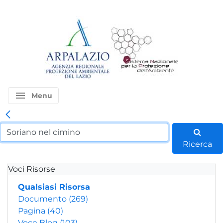
menu
Menu
Ricerca
Voci Risorse
Qualsiasi Risorsa
Documento
(269)
Pagina
(40)
Voce Blog
(103)