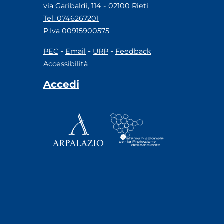
via Garibaldi, 114 - 02100 Rieti
Tel. 0746267201
P.Iva 00915900575
-
-
-
PEC
Email
URP
Feedback
Accessibilità
Accedi