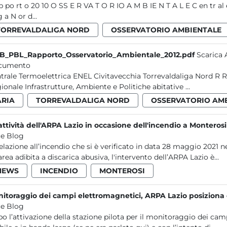
 EL - C iv ita ve cc hi a T or re va ld
al ig a N or d...
TORREVALDALIGA NORD
OSSERVATORIO AMBIENTALE
B_PBL_Rapporto_Osservatorio_Ambientale_2012.pdf
Scarica
cumento
le Termoelettrica ENEL Civitavecchia Torrevaldaliga Nord R Rapporto 2012 OSSERVATORIO AMBIENTALE Direzione
Regionale Infrastrutture, Ambiente e Politiche abitative ...
ARIA
TORREVALDALIGA NORD
OSSERVATORIO AM
attività dell'ARPA Lazio in occasione dell'incendio a Monterosi
e Blog
relazione all’incendio che si è verificato in data 28 maggio 2021 
area adibita a discarica abusiva, l'intervento dell’ARPA Lazio è...
NEWS
INCENDIO
MONTEROSI
itoraggio dei campi elettromagnetici, ARPA Lazio posiziona c
e Blog
o l’attivazione della stazione pilota per il monitoraggio dei camp