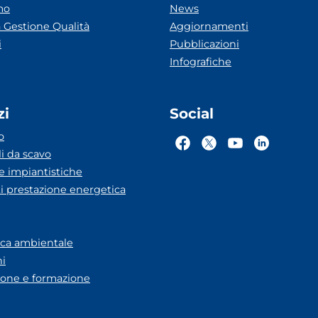
mo
News
 Gestione Qualità
Aggiornamenti
i
Pubblicazioni
Infografiche
zi
Social
o
li da scavo
he impiantistiche
ti prestazione energetica
eca ambientale
ni
one e formazione