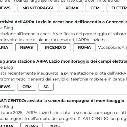
ile e in banda larga (se ne era parlato qui) e con l’intento di...
NEWS
MONITORAGGI
ROMA
CEM
ELETT
attività dell'ARPA Lazio in occasione dell'incendio a Centocelle
e Blog
relazione all’incendio che si è verificato nel pomeriggio di sabato
coinvolto le aree di alcuni rottamatori, l’ARPA Lazio ha...
ARIA
NEWS
INCENDIO
ROMA
VocabolarioAr
ugurata stazione ARPA Lazio monitoraggio dei campi elettr
e Blog
tata recentemente inaugurata la prima stazione pilota dell’ARPA
ttromagnetici generati dai servizi di telefonia mobile e in banda la
NEWS
CEM
5G
STICENTRO: avviata la seconda campagna di monitoraggio
e Blog
ttobre 2025, l’ARPA Lazio ha iniziato la seconda campagna di att
cqua regionali nell’ambito del progetto PLASTICENTRO: un proge
ACQUA
NEWS
2025