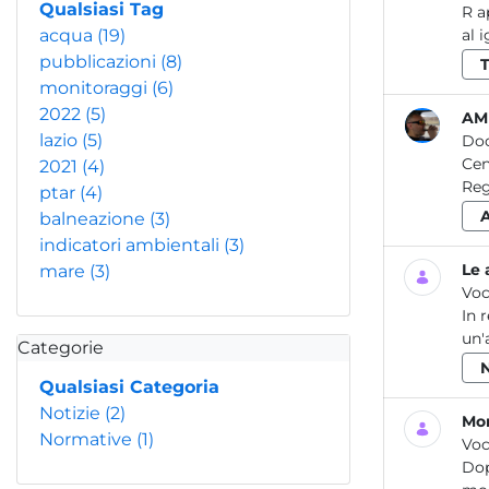
Qualsiasi Tag
R ap po rt o 20 10 O SS E R VA T O R IO A M B IE N T A L E C en tr al e Te rm oe le tt ri ca E N
acqua
(19)
pubblicazioni
(8)
monitoraggi
(6)
2022
(5)
AM
lazio
(5)
Do
Centra
2021
(4)
ptar
(4)
balneazione
(3)
indicatori ambientali
(3)
Le 
mare
(3)
Voc
In 
un'
Categorie
Qualsiasi Categoria
Notizie
(2)
Mon
Normative
(1)
Voc
Dop