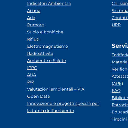
Indicatori Ambientali
Chi sia
Acqua
Sistema
Aria
Contatt
Rumore
URP
Suolo e bonifiche
Rifiuti
Servi
Elettromagnetismo
Radioattività
Tariffari
Ambiente e Salute
Materia
IPPC
Verific
AUA
Attesta
RIR
(APE)
Valutazioni ambientali – VIA
FAQ
Open Data
Bibliot
Innovazione e progetti speciali per
Patroci
la tutela dell’ambiente
Educazi
Tirocini