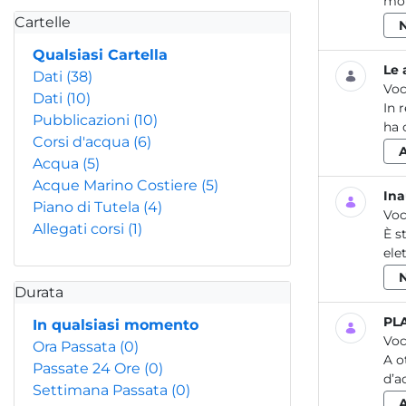
mob
Cartelle
Qualsiasi Cartella
Le 
Dati
(38)
Voc
Dati
(10)
In 
Pubblicazioni
(10)
ha 
Corsi d'acqua
(6)
Acqua
(5)
Acque Marino Costiere
(5)
Ina
Piano di Tutela
(4)
Voc
Allegati corsi
(1)
È s
ele
Durata
PLA
In qualsiasi momento
Voc
Ora Passata
(0)
A o
Passate 24 Ore
(0)
d’a
Settimana Passata
(0)