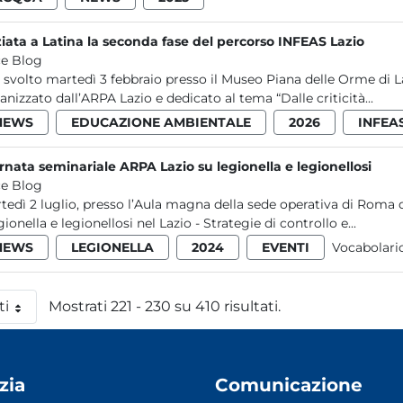
ziata a Latina la seconda fase del percorso INFEAS Lazio
e Blog
è svolto martedì 3 febbraio presso il Museo Piana delle Orme di 
anizzato dall’ARPA Lazio e dedicato al tema “Dalle criticità...
NEWS
EDUCAZIONE AMBIENTALE
2026
INFEA
rnata seminariale ARPA Lazio su legionella e legionellosi
e Blog
tedì 2 luglio, presso l’Aula magna della sede operativa di Roma d
gionella e legionellosi nel Lazio - Strategie di controllo e...
NEWS
LEGIONELLA
2024
EVENTI
Vocabolari
ti
Mostrati 221 - 230 su 410 risultati.
 pagina
zia
Comunicazione