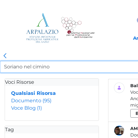
A
Voci Risorse
Bal
Voc
Qualsiasi Risorsa
Anc
Documento
(95)
mig
Voce Blog
(1)
AM
Tag
Do