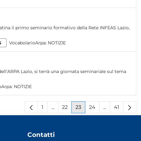
Latina il primo seminario formativo della Rete INFEAS Lazio,
S
VocabolarioArpa:
NOTIZIE
ell’ARPA Lazio, si terrà una giornata seminariale sul tema
oArpa:
NOTIZIE
1
...
22
23
24
...
41
Pagina
Pagine intermedie
Pagina
Pagina
Pagina
Pagine interm
Pagina
Contatti