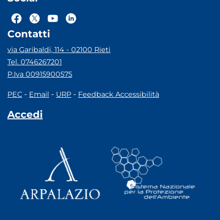
Contatti
via Garibaldi, 114 - 02100 Rieti
Tel. 0746267201
P.Iva 00915900575
-
-
-
PEC
Email
URP
Feedback Accessibilità
Accedi