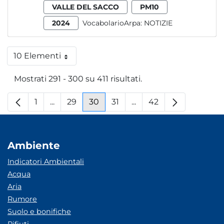
VALLE DEL SACCO
PM10
2024
VocabolarioArpa:
NOTIZIE
10 Elementi
Per pagina
Mostrati 291 - 300 su 411 risultati.
1
...
29
30
31
...
42
Pagina
Pagine intermedie
Pagina
Pagina
Pagina
Pagine intermedie
Pagina
Ambiente
Indicatori Ambientali
Acqua
Aria
Rumore
Suolo e bonifiche