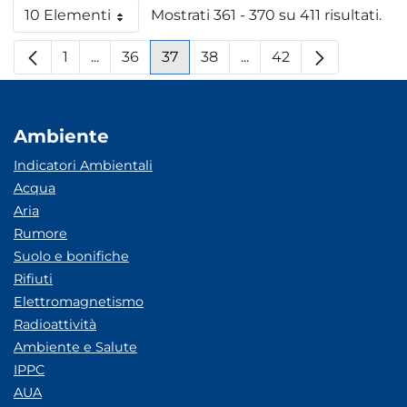
10 Elementi
Mostrati 361 - 370 su 411 risultati.
Per pagina
1
...
36
37
38
...
42
Pagina
Pagine intermedie
Pagina
Pagina
Pagina
Pagine intermedie
Pagina
Ambiente
Indicatori Ambientali
Acqua
Aria
Rumore
Suolo e bonifiche
Rifiuti
Elettromagnetismo
Radioattività
Ambiente e Salute
IPPC
AUA