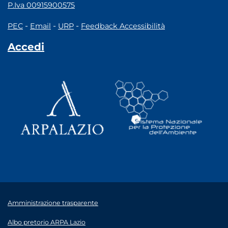
P.Iva 00915900575
-
-
-
PEC
Email
URP
Feedback Accessibilità
Accedi
Amministrazione trasparente
Albo pretorio ARPA Lazio