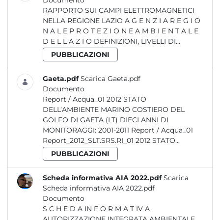
Documento
RAPPORTO SUI CAMPI ELETTROMAGNETICI
NELLA REGIONE LAZIO A G E N Z I A R E G I O
N A L E P R O T E Z I O N E A M B I E N T A L E
D E L L A Z I O DEFINIZIONI, LIVELLI DI...
PUBBLICAZIONI
Gaeta.pdf
Scarica Gaeta.pdf
Documento
Report / Acqua_01 2012 STATO
DELL’AMBIENTE MARINO COSTIERO DEL
GOLFO DI GAETA (LT) DIECI ANNI DI
MONITORAGGI: 2001-2011 Report / Acqua_01
Report_2012_SLT.SRS.RI_01 2012 STATO...
PUBBLICAZIONI
Scheda informativa AIA 2022.pdf
Scarica
Scheda informativa AIA 2022.pdf
Documento
S C H E D A IN F O R M A T IV A
AUTORIZZAZIONE INTEGRATA AMBIENTALE