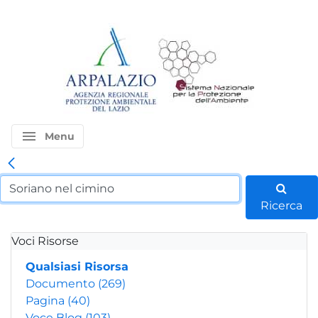
menu
Menu
Ricerca
Voci Risorse
Qualsiasi Risorsa
Documento
(269)
Pagina
(40)
Voce Blog
(103)