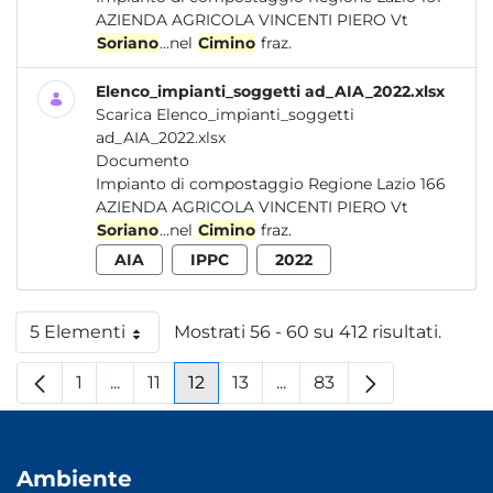
AZIENDA AGRICOLA VINCENTI PIERO Vt
Soriano
...nel
Cimino
fraz.
Elenco_impianti_soggetti ad_AIA_2022.xlsx
Scarica Elenco_impianti_soggetti
ad_AIA_2022.xlsx
Documento
Impianto di compostaggio Regione Lazio 166
AZIENDA AGRICOLA VINCENTI PIERO Vt
Soriano
...nel
Cimino
fraz.
AIA
IPPC
2022
5 Elementi
Mostrati 56 - 60 su 412 risultati.
Per pagina
1
...
11
12
13
...
83
Pagina
Pagine intermedie
Pagina
Pagina
Pagina
Pagine intermedie
Pagina
Ambiente