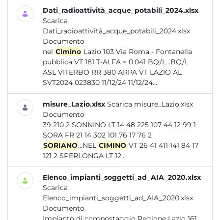
Dati_radioattività_acque_potabili_2024.xlsx
Scarica
Dati_radioattività_acque_potabili_2024.xlsx
Documento
nel
Cimino
Lazio 103 Via Roma - Fontanella
pubblica VT 181 T-ALFA < 0.041 BQ/L...BQ/L
ASL VITERBO RR 380 ARPA VT LAZIO AL
SVT2024 023830 11/12/24 11/12/24...
misure_Lazio.xlsx
Scarica misure_Lazio.xlsx
Documento
39 210 2 SONNINO LT 14 48 225 107 44 12 99 1
SORA FR 21 14 302 101 76 17 76 2
SORIANO
...NEL
CIMINO
VT 26 41 411 141 84 17
121 2 SPERLONGA LT 12...
Elenco_impianti_soggetti_ad_AIA_2020.xlsx
Scarica
Elenco_impianti_soggetti_ad_AIA_2020.xlsx
Documento
Impianto di compostaggio Regione Lazio 161