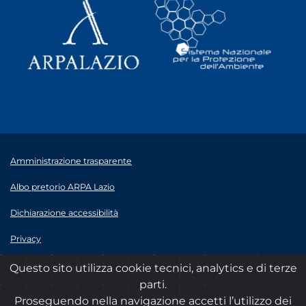
Amministrazione trasparente
Albo pretorio ARPA Lazio
Dichiarazione accessibilità
Privacy
Note legali
Questo sito utilizza cookie tecnici, analytics e di terze
parti.
© 2020 ARPA Lazio - P.Iva 00915900575
Proseguendo nella navigazione accetti l’utilizzo dei