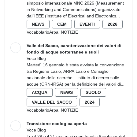
simposio internazionale MNC 2026 (Measurement
in Networking and Communications) organizzato
dall’IEEE (Institute of Electrical and Electronics...
NEWS
CEM
EVENTI
2026
VocabolarioArpa:
NOTIZIE
Valle del Sacco, caratterizzazione dei valori di
fondo di acque sotterranee e suoli
Voce Blog
Martedì 16 gennaio è stata avviata la convenzione
tra Regione Lazio, ARPA Lazio e Consiglio
nazionale delle ricerche – Istituto di ricerca sulle
acque (CRN-IRSA) per la definizione dei valori di...
ACQUA
NEWS
SUOLO
VALLE DEL SACCO
2024
VocabolarioArpa:
NOTIZIE
Transizione ecologica aperta
Voce Blog
Tra il 29 e il 31 marzo si sono tenuti i 6 webinar del