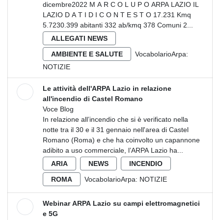
dicembre2022 M A R C O L U P O ARPA LAZIO IL
LAZIO D A T I D I C O N T E S T O 17.231 Kmq
5.7230.399 abitanti 332 ab/kmq 378 Comuni 2...
ALLEGATI NEWS
AMBIENTE E SALUTE
VocabolarioArpa:
NOTIZIE
Le attività dell'ARPA Lazio in relazione
all'incendio di Castel Romano
Voce Blog
In relazione all’incendio che si è verificato nella
notte tra il 30 e il 31 gennaio nell'area di Castel
Romano (Roma) e che ha coinvolto un capannone
adibito a uso commerciale, l’ARPA Lazio ha...
ARIA
NEWS
INCENDIO
ROMA
VocabolarioArpa:
NOTIZIE
Webinar ARPA Lazio su campi elettromagnetici
e 5G