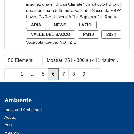
internazionale “Urban Climate” un articolo frutto di
uno studio condotto nella Valle del Sacco da ARPA
Lazio, CNR e Università “La Sapienza” di Roma....
ARIA
NEWS
LAZIO
VALLE DEL SACCO
PM10
2024
VocabolarioArpa:
NOTIZIE
50 Elementi
Mostrati 251 - 300 su 411 risultati.
Per pagina
1
...
5
6
7
8
9
Pagina
Pagine intermedie
Pagina
Pagina
Pagina
Pagina
Pagina
Ambiente
Indicatori Ambientali
Acqua
Aria
Rumore