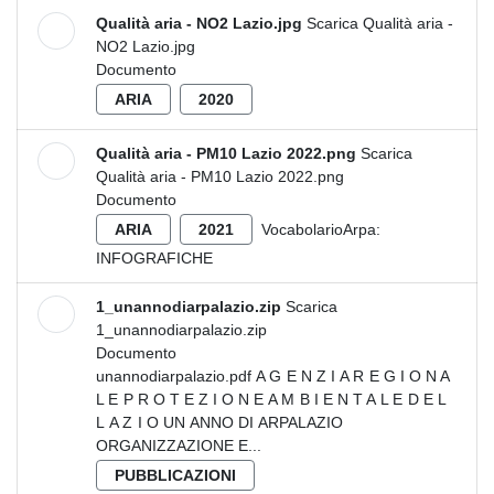
Qualità aria - NO2 Lazio.jpg
Scarica Qualità aria -
NO2 Lazio.jpg
Documento
ARIA
2020
Qualità aria - PM10 Lazio 2022.png
Scarica
Qualità aria - PM10 Lazio 2022.png
Documento
ARIA
2021
VocabolarioArpa:
INFOGRAFICHE
1_unannodiarpalazio.zip
Scarica
1_unannodiarpalazio.zip
Documento
unannodiarpalazio.pdf A G E N Z I A R E G I O N A
L E P R O T E Z I O N E A M B I E N T A L E D E L
L A Z I O UN ANNO DI ARPALAZIO
ORGANIZZAZIONE E...
PUBBLICAZIONI