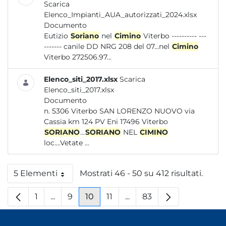
Scarica
Elenco_Impianti_AUA_autorizzati_2024.xlsx
Documento
Eutizio
Soriano
nel
Cimino
Viterbo ---------- ---
------- canile DD NRG 208 del 07...nel
Cimino
Viterbo 272506.97...
Elenco_siti_2017.xlsx
Scarica
Elenco_siti_2017.xlsx
Documento
n. 5306 Viterbo SAN LORENZO NUOVO via
Cassia km 124 PV Eni 17496 Viterbo
SORIANO
...
SORIANO
NEL
CIMINO
loc....Vetate ...
5 Elementi
Mostrati 46 - 50 su 412 risultati.
Per pagina
1
...
9
10
11
...
83
Pagina
Pagine intermedie
Pagina
Pagina
Pagina
Pagine intermedie
Pagina