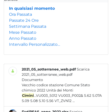
In qualsiasi momento
Ora Passata
Passate 24 Ore
Settimana Passata
Mese Passato
Anno Passato
Intervallo Personalizzato…
2021_05_sotterranee_web.pdf
Scarica
2021_05_sotterranee_web.pdf
Documento
Vecchio codice stazione Comune Stato
chimico 2022 Unità dei Monti
Cimini
...VU003_S012 VU003_P002∆ S.62 S.07A
S.09 S.08 S.10 S.56 VT_ZVN12 ...
DatiPFAS_anno_2022.xlsx
Scarica