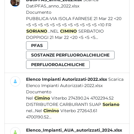
DatiPFAS_anno_2022.xlsx
Documento
PUBBLICA-VIA ISOLA FARNESE 21 Mar 22 <20
<5 <5 <5 <5 <5 <5 <5 <5 <5 <5 <5 <5 <10 FR
SORIANO
...NEL
CIMINO
SERBATOIO
DOPPIOGI 21 Mar 22 <20 <5 <5 <5...
PFAS
SOSTANZE PERFLUOROALCHILICHE
PERFLUOROALCHILICHE
Elenco Impianti Autorizzati-2022.xlsx
Scarica
Elenco Impianti Autorizzati-2022.xlsx
Documento
Nel
Cimino
Viterbo 274390.24 4702294.52
DISTRIBUTORE CARBURANTI SUAP
Soriano
nel...Nel
Cimino
Viterbo 272643.61
4700190.52...
Elenco_Impianti_AUA_autorizzati_2024.xlsx